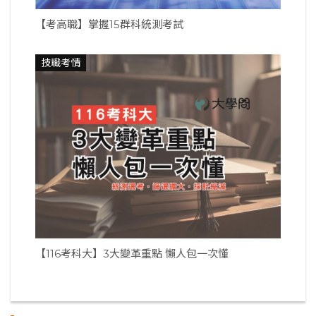
【考高職】掌握15群科統測考試
技職考情
【116考科大】3大變革重點 懶人包一次懂