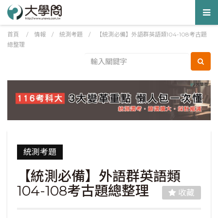
Tog
nav
首頁
/
情報
/
統測考題
/
【統測必備】外語群英語類104-108考古題
總整理
統測考題
【統測必備】外語群英語類
104-108考古題總整理
收藏