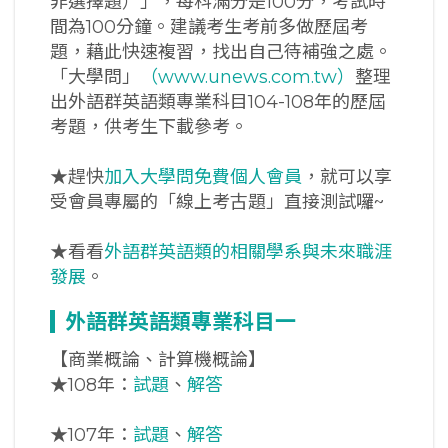
非選擇題）」，每科滿分是100分，考試時
間為100分鐘。建議考生考前多做歷屆考
題，藉此快速複習，找出自己待補強之處。
「大學問」
（www.unews.com.tw）
整理
出外語群英語類專業科目104-108年的歷屆
考題，供考生下載參考。
★趕快
加入大學問免費個人會員
，就可以享
受會員專屬的「線上考古題」直接測試囉~
★看看
外語群英語類的相關學系與未來職涯
發展
。
外語群英語類專業科目一
【商業概論、計算機概論】
★
108年：
試題
、
解答
★
107年：
試題
、
解答