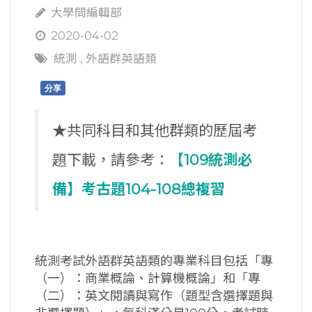
大學問編輯部
2020-04-02
統測
,
外語群英語類
分享
★共同科目和其他群類的歷屆考
題下載，請參考：
【109
統測必
備】考古題104-108
總複習
統測考試外語群英語類的專業科目包括「專
（一）：商業概論、計算機概論」和「專
（二）：英文閱讀與寫作（題型含選擇題與