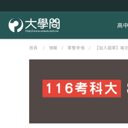
高
首頁
/
情報
/
軍警考情
/
【加入國軍】報