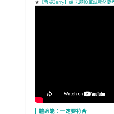
★
【哲睿Jerry】蛤!志願役筆試竟然要
體適能：一定要符合