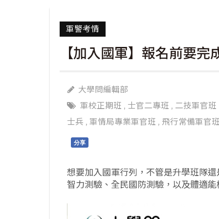
軍警考情
【加入國軍】報名前要完
大學問編輯部
軍校正期班
,
士官二專班
,
二技軍官班
士兵
,
軍情局專業軍官班
,
飛行常備軍官
分享
想要加入國軍行列，不管是升學班隊還
智力測驗、全民國防測驗，以及體適能