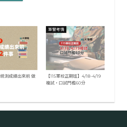
軍警考情
統測成績出來前 做
【115軍校正期班】4/18-4/19
複試，口試門檻60分