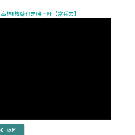
目高標!!教練也是喘吁吁【當兵去】
返回