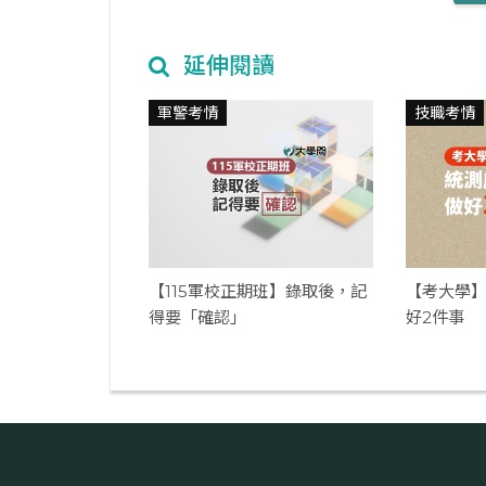
延伸閱讀
軍警考情
技職考情
【115軍校正期班】錄取後，記
【考大學】
得要「確認」
好2件事