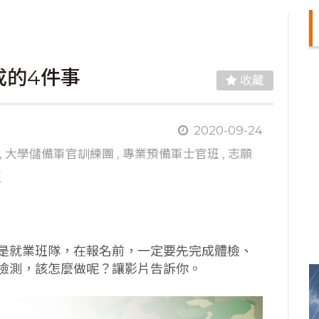
成的4件事
收藏
2020-09-24
,
大學儲備軍官訓練團
,
專業預備軍士官班
,
志願
班
是就業班隊，在報名前，一定要先完成體檢、
檢測，該怎麼做呢？讓影片告訴你。