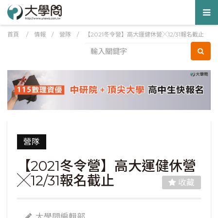
Tog
nav
首頁
/
情報
/
營隊
/
【2021冬令營】高大運健休營╳12/31報名截止
營隊
【2021冬令營】高大運健休營
╳12/31報名截止
收藏
大學問編輯部