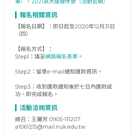
專）
、
2021高大運健休營（活動官網）
報名相關資訊
【報名日期】：即日起至2020年12月31日
（四）
【報名方式】：
Step1：填妥
網路報名表單
。
Step2：留意e-mail通知匯款資訊。
Step3：收到匯款通知後於七日內匯款成
功，即完成報名。
活動洽詢資訊
總召：王儷芳 0905-111207
a1061215@mail.nuk.edu.tw