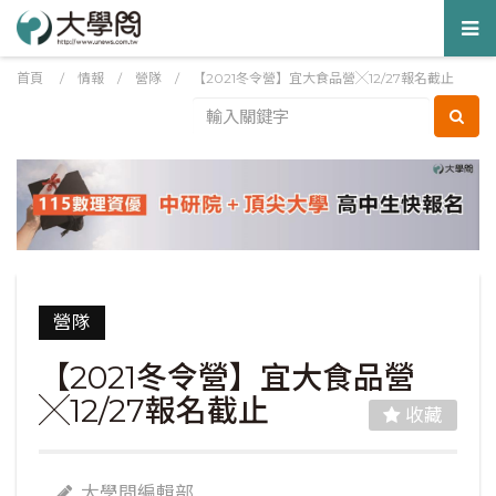
Tog
nav
首頁
/
情報
/
營隊
/
【2021冬令營】宜大食品營╳12/27報名截止
營隊
【2021冬令營】宜大食品營
╳12/27報名截止
收藏
大學問編輯部