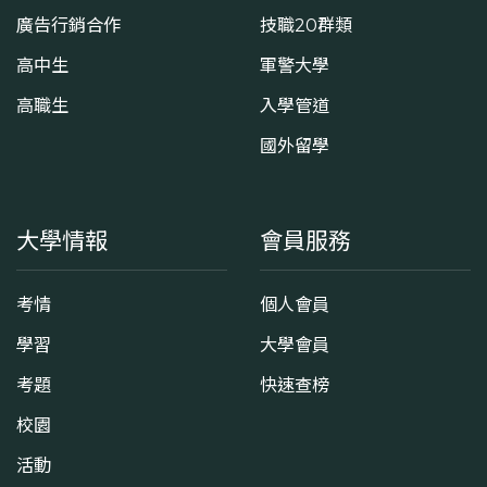
廣告行銷合作
技職20群類
高中生
軍警大學
高職生
入學管道
國外留學
大學情報
會員服務
考情
個人會員
學習
大學會員
考題
快速查榜
校園
活動