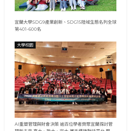
宜蘭大學SDG9產業創新、SDG15陸域生態名列全球
第401-600名
大學校園
AI重塑管理與財會決策 逾百位學者齊聚宜蘭探討管