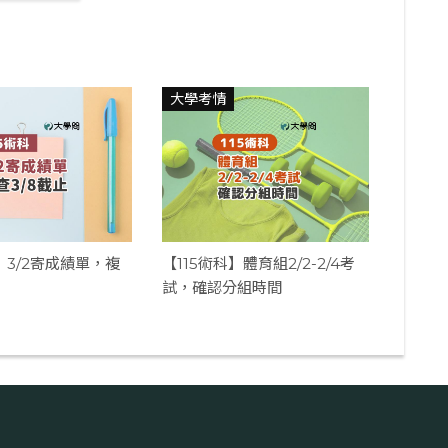
大學考情
】3/2寄成績單，複
【115術科】體育組2/2-2/4考
試，確認分組時間