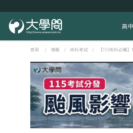
高
首頁
/
情報
/
術科考試
/
【110術科必備】