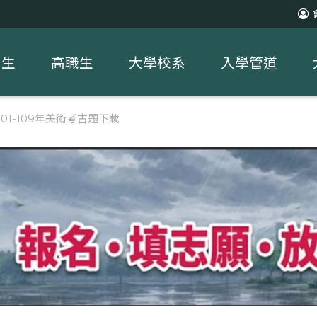
中生
高職生
大學校系
入學管道
101-109年美術考古題下載