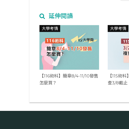
延伸閱讀
大學考情
大學考情
【116術科】簡章8/4-11/10發售
【115術科
怎麼買？
查3/8截止