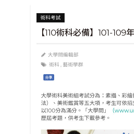
術科考試
【110術科必備】101-1
大學問編輯部
術科
,
藝術學群
分享
大學術科美術組考試分為：素描、彩繪
法）、美術鑑賞等五大項，考生可依招
以100分為滿分。「大學問」
（www.u
歷屆考題，供考生下載參考。