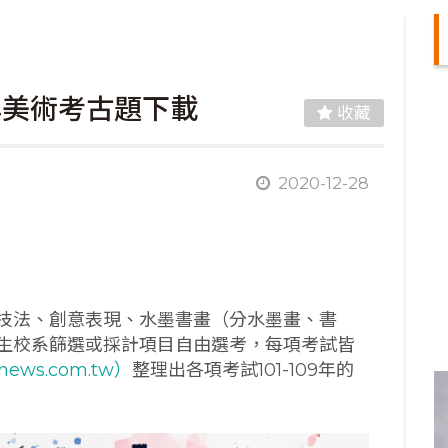
09年美術考古題下載
收藏
2020-12-28
技法、創意表現、水墨書畫（分水墨畫、書
生校系篩選或採計項目自由選考，每項考試皆
news.com.tw）
整理出各項考試101-109年的