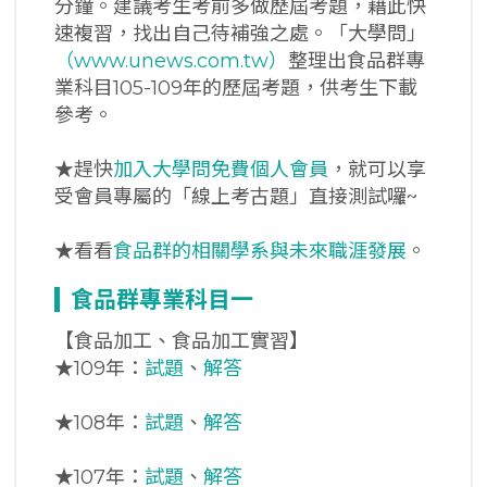
分鐘。建議考生考前多做歷屆考題，藉此快
速複習，找出自己待補強之處。「大學問」
（www.unews.com.tw）
整理出食品群專
業科目105-109年的歷屆考題，供考生下載
參考。
★趕快
加入大學問免費個人會員
，就可以享
受會員專屬的「線上考古題」直接測試囉~
★看看
食品群的相關學系與未來職涯發展
。
食品群專業科目一
【食品加工、食品加工實習】
★
109年：
試題
、
解答
★
108年：
試題
、
解答
★
107年：
試題
、
解答