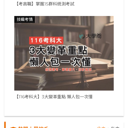
【考高職】掌握15群科統測考試
技職考情
【116考科大】3大變革重點 懶人包一次懂