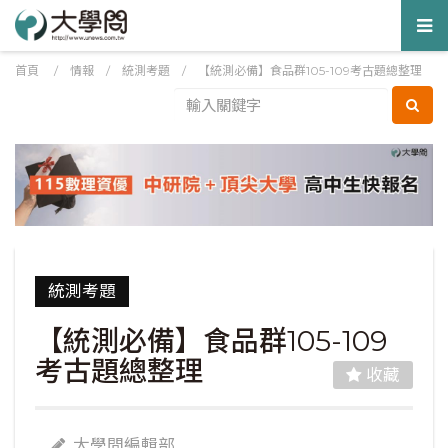
Tog
nav
首頁
/
情報
/
統測考題
/
【統測必備】食品群105-109考古題總整理
統測考題
【統測必備】食品群105-109
考古題總整理
收藏
大學問編輯部