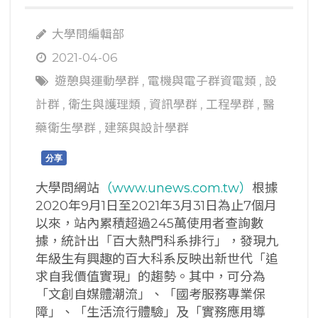
大學問編輯部
2021-04-06
遊憩與運動學群
,
電機與電子群資電類
,
設
計群
,
衛生與護理類
,
資訊學群
,
工程學群
,
醫
藥衛生學群
,
建築與設計學群
分享
大學問網站
（www.unews.com.tw）
根據
2020年9月1日至2021年3月31日為止7個月
以來，站內累積超過245萬使用者查詢數
據，統計出「百大熱門科系排行」，發現九
年級生有興趣的百大科系反映出新世代「追
求自我價值實現」的趨勢。其中，可分為
「文創自媒體潮流」、「國考服務專業保
障」、「生活流行體驗」及「實務應用導