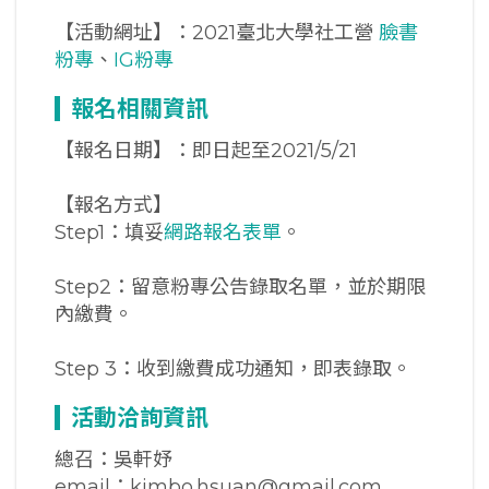
【活動網址】：2021臺北大學社工營
臉書
粉專
、
IG粉專
報名相關資訊
【報名日期】：即日起至2021/5/21
【報名方式】
Step1：填妥
網路報名表單
。
Step2：留意粉專公告錄取名單，並於期限
內繳費。
Step 3：收到繳費成功通知，即表錄取。
活動洽詢資訊
總召：吳軒妤
email：kimbo.hsuan@gmail.com