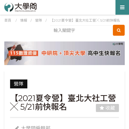
Tog
nav
首頁
/
情報
/
營隊
/
【2021夏令營】臺北大社工營╳ 5/21前快報名
營隊
【2021夏令營】臺北大社工營
╳ 5/21前快報名
收藏
大學問編輯部