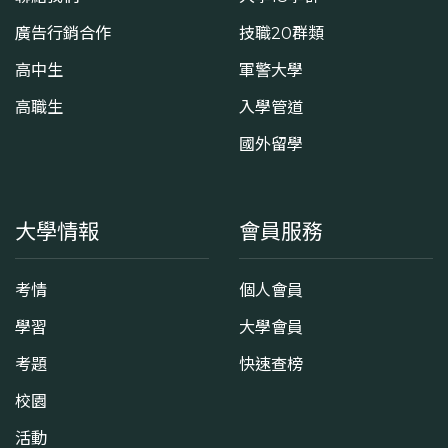
廣告行銷合作
技職20群類
高中生
軍警大學
高職生
入學管道
國外留學
大學情報
會員服務
考情
個人會員
學習
大學會員
考題
快速查榜
校園
活動