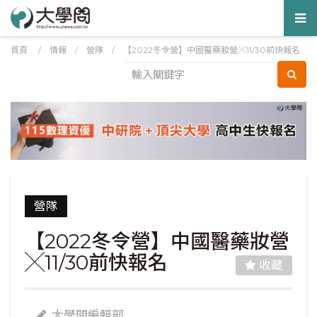
Tog
nav
首頁
/
情報
/
營隊
/
【2022冬令營】中國醫藥妝營╳11/30前快報名
營隊
【2022冬令營】中國醫藥妝營
╳11/30前快報名
收藏
大學問編輯部