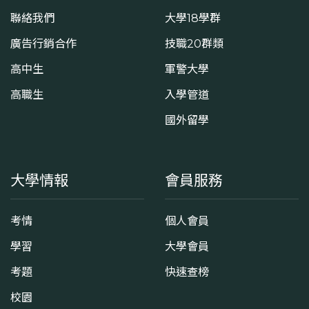
聯絡我們
大學18學群
廣告行銷合作
技職20群類
高中生
軍警大學
高職生
入學管道
國外留學
大學情報
會員服務
考情
個人會員
學習
大學會員
考題
快速查榜
校園