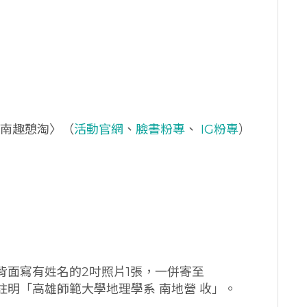
〈南趣憩淘〉（
活動官網
、
臉書粉專
、
IG粉專
）
背面寫有姓名的2吋照片1張，一併寄至
」，註明「高雄師範大學地理學系 南地營 收」。