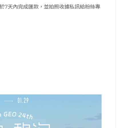
後，請於7天內完成匯款，並拍照收據私訊給粉絲專