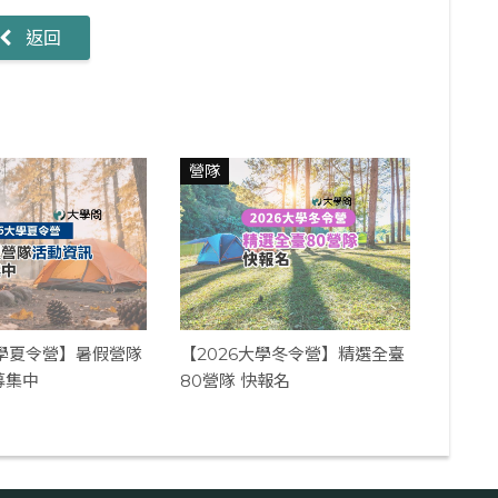
返回
營隊
大學夏令營】暑假營隊
【2026大學冬令營】精選全臺
募集中
80營隊 快報名