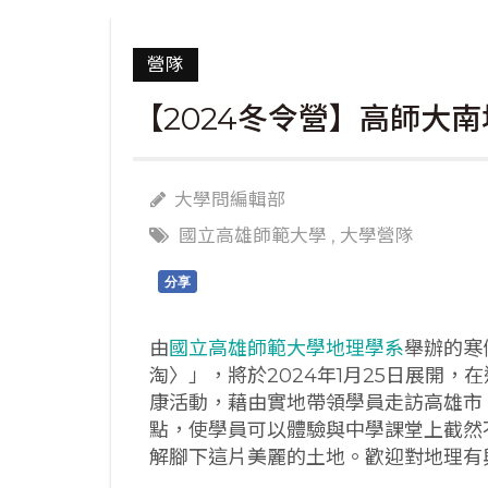
營隊
【2024冬令營】高師大南地
大學問編輯部
國立高雄師範大學
,
大學營隊
分享
由
國立高雄師範大學地理學系
舉辦的寒
淘〉」，將於2024年1月25日展開
康活動，藉由實地帶領學員走訪高雄市
點，使學員可以體驗與中學課堂上截然
解腳下這片美麗的土地。歡迎對地理有興