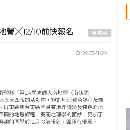
營╳12/10前快報名
收藏
2023-11-29
假營隊「第24屆高師大南地營〈南趣憩
，在這五天四夜的活動中，規劃地理教育課程及團
、屏東縣與台東縣等具有地理議題及特色的地
不同的地理課程，揭開地理學的面紗，更加了
趣的同學於12月10前報名，團報有優惠。