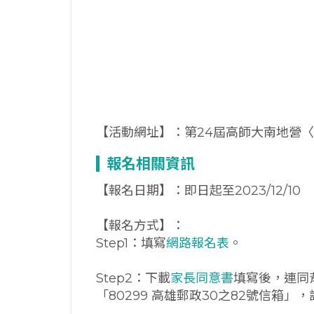
【活動網址】：第24屆高師大南地營
報名相關資訊
【報名日期】：即日起至2023/12/10
【報名方式】：
Step1：填寫
網路報名表
。
Step2：下載
家長同意書
填寫後，連同
「80299 高雄郵政30之82號信箱