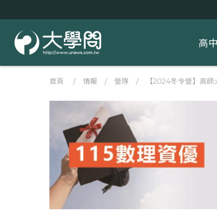
高
首頁
/
情報
/
營隊
/
【2024冬令營】高師