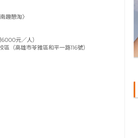
〈南趣憩淘〉
6000元／人）
區（高雄市苓雅區和平一路116號）