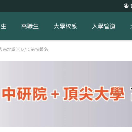
中生
高職生
大學校系
入學管道
大南地營╳12/10前快報名