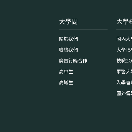
大學問
大學
關於我們
國內大
聯絡我們
大學1
廣告行銷合作
技職2
高中生
軍警大
高職生
入學管
國外留