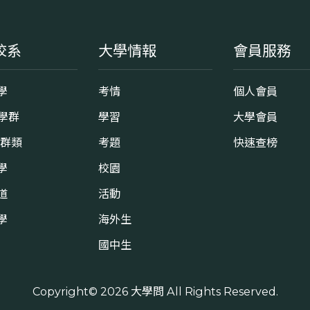
校系
大學情報
會員服務
學
考情
個人會員
8學群
學習
大學會員
0群類
考題
快速查榜
學
校園
道
活動
學
海外生
國中生
Copyright© 2026
大學問
All Rights Reserved.