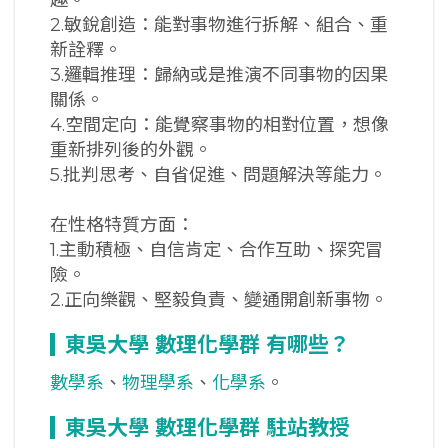
趣。
2.敏銳創造：能對事物進行拆解、組合、重
新詮釋。
3.邏輯推理：歸納或是推演不同事物的因果
關係。
4.空間定向：能覺察事物的相對位置，想像
重新排列後的外觀。
5.批判思考、自省促進、問題解決等能力。
在性格特質方面：
1.主動積極、自信肯定、合作互助、探究冒
險。
2.正向樂觀、堅毅負責、變通開創新事物。
東吳大學
數理化學群
有哪些？
數學系
、
物理學系
、
化學系
。
東吳大學
數理化學群
駐站教授