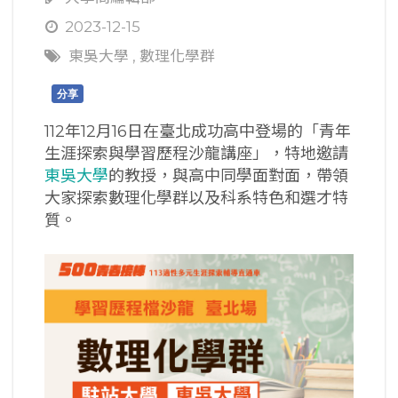
2023-12-15
東吳大學
,
數理化學群
分享
112年12月16日在臺北成功高中登場的「青年
生涯探索與學習歷程沙龍講座」，特地邀請
東吳大學
的教授，與高中同學面對面，帶領
大家探索數理化學群以及科系特色和選才特
質。