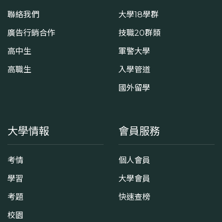
聯絡我們
大學18學群
廣告行銷合作
技職20群類
高中生
軍警大學
高職生
入學管道
國外留學
大學情報
會員服務
考情
個人會員
學習
大學會員
考題
快速查榜
校園