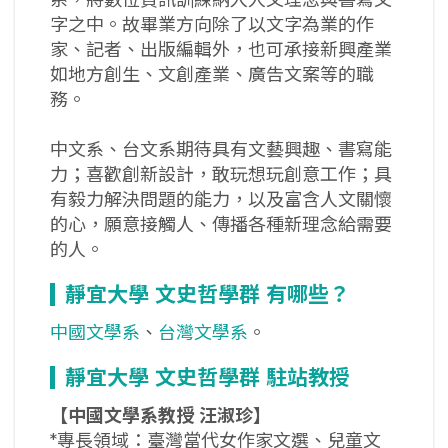
系，將數位資訊訓練納入人文理念與書寫文
字之中。故畢業方向除了以文字為業的作
家、記者、出版編輯外，也可承接新興產業
如地方創生、文創產業、廣告文案等的職
務。
中文系、台文系期待具有文藝興趣、書寫能
力；喜歡創新設計，敢玩想玩創意工作；具
有毅力解決問題的能力，以及富含人文關懷
的心，願意接觸人、傳播各種新理念給需要
的人。
靜宜大學
文史哲學群
有哪些？
中國文學系
、
台灣文學系
。
靜宜大學
文史哲學群
駐站教授
【中國文學系教授
汪淑珍】
*專長領域：臺灣當代女作家文選、兒童文