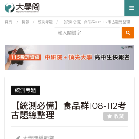
Tog
nav
首頁
/
情報
/
統測考題
/
【統測必備】食品群108-112考古題總整理
統測考題
【統測必備】食品群108-112考
古題總整理
收藏
大學問編輯部