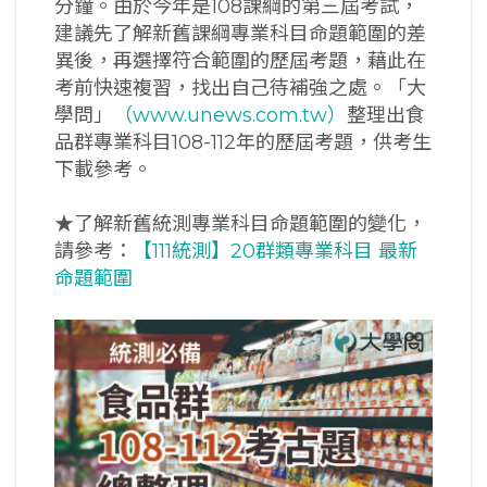
分鐘。由於今年是108課綱的第三屆考試，
建議先了解新舊課綱專業科目命題範圍的差
異後，再選擇符合範圍的歷屆考題，藉此在
考前快速複習，找出自己待補強之處。「大
學問」
（www.unews.com.tw）
整理出食
品群專業科目108-112年的歷屆考題，供考生
下載參考。
★了解新舊統測專業科目命題範圍的變化，
請參考：
【111統測】20群類專業科目 最新
命題範圍