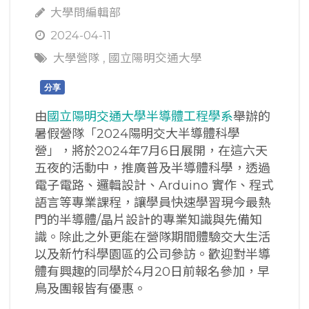
大學問編輯部
2024-04-11
大學營隊
,
國立陽明交通大學
分享
由
國立陽明交通大學半導體工程學系
舉辦的
暑假營隊「2024陽明交大半導體科學
營」，將於2024年7月6日展開，在這六天
五夜的活動中，推廣普及半導體科學，透過
電子電路、邏輯設計、Arduino 實作、程式
語言等專業課程，讓學員快速學習現今最熱
門的半導體/晶片設計的專業知識與先備知
識。除此之外更能在營隊期間體驗交大生活
以及新竹科學園區的公司參訪。歡迎對半導
體有興趣的同學於4月20日前報名參加，早
鳥及團報皆有優惠。