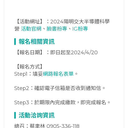
【活動網址】：2024陽明交大半導體科學
營
活動官網
、
臉書粉專
、
IG粉專
報名相關資訊
【報名日期】：即日起至2024/4/20
【報名方式】
Step1：填妥
網路報名表單
。
Step2：確認電子信箱是否收到通知信。
Step3：於期限內完成繳款，即完成報名。
活動洽詢資訊
總召：蔡聿林 0905-336-118