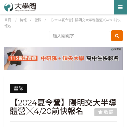
Tog
nav
首頁
/
情報
/
營隊
/
【2024夏令營】陽明交大半導體營╳4/20前快
報名
營隊
【2024夏令營】陽明交大半導
體營╳4/20前快報名
收藏