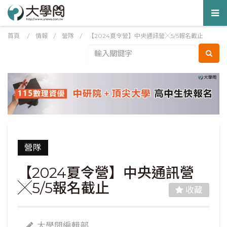
Tog
nav
首頁
/
情報
/
營隊
/
【2024夏令營】中央通訊營╳5/5報名截止
營隊
【2024夏令營】中央通訊營
╳5/5報名截止
收藏
大學問編輯部