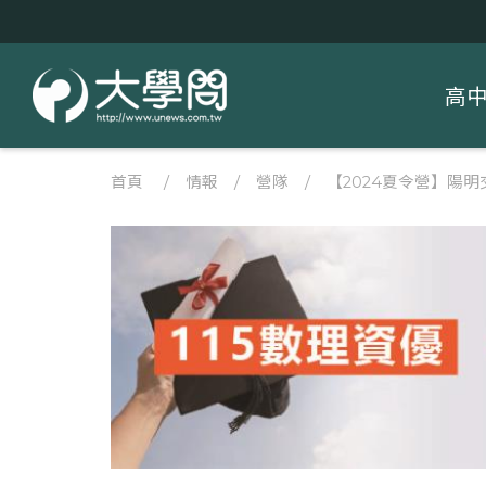
高
首頁
/
情報
/
營隊
/
【2024夏令營】陽明