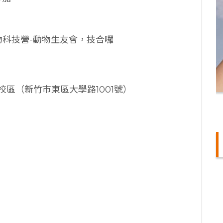
物科技營-動物生友會，技合囉
區（新竹市東區大學路1001號）