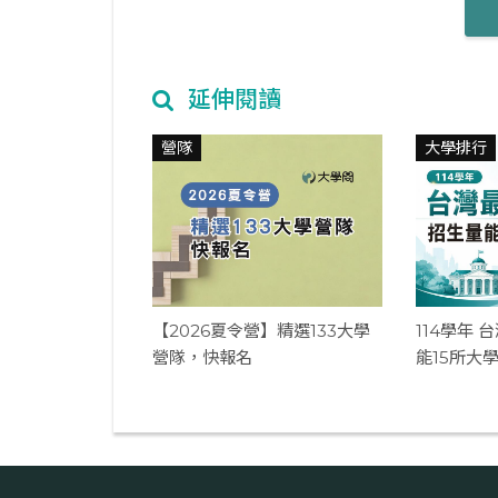
延伸閱讀
營隊
大學排行
【2026夏令營】精選133大學
114學年
營隊，快報名
能15所大