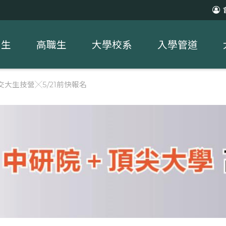
中生
高職生
大學校系
入學管道
交大生技營╳5/21前快報名