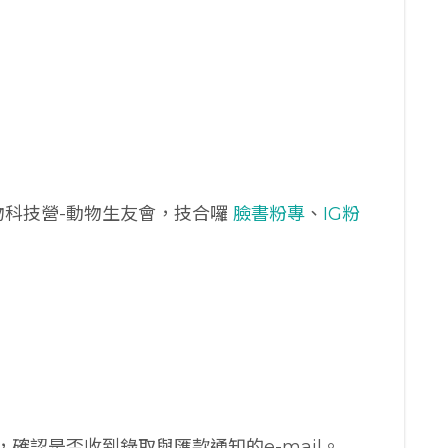
物科技營-動物生友會，技合囉
臉書粉專
、
IG粉
單，確認是否收到錄取與匯款通知的e-mail。