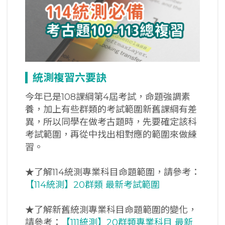
統測複習六要訣
今年已是108課綱第4屆考試，命題強調素
養，加上有些群類的考試範圍新舊課綱有差
異，所以同學在做考古題時，先要確定該科
考試範圍，再從中找出相對應的範圍來做練
習。
★了解114統測專業科目命題範圍，請參考：
【114統測】20群類 最新考試範圍
★了解新舊統測專業科目命題範圍的變化，
請參考：
【111統測】20群類專業科目 最新