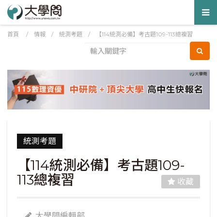
Tog
nav
首頁
/
情報
/
統測考題
/
【114統測必備】考古題109-113總複習
統測考題
【114統測必備】考古題109-
113總複習
收藏
大學問編輯部