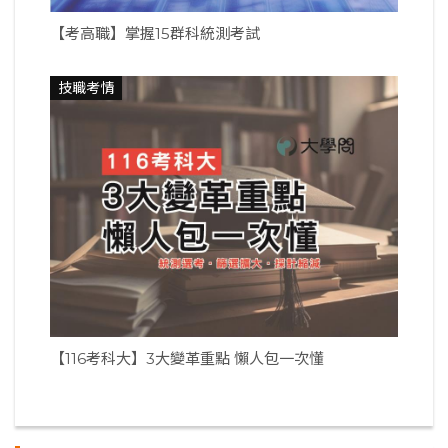
【考高職】掌握15群科統測考試
技職考情
【116考科大】3大變革重點 懶人包一次懂