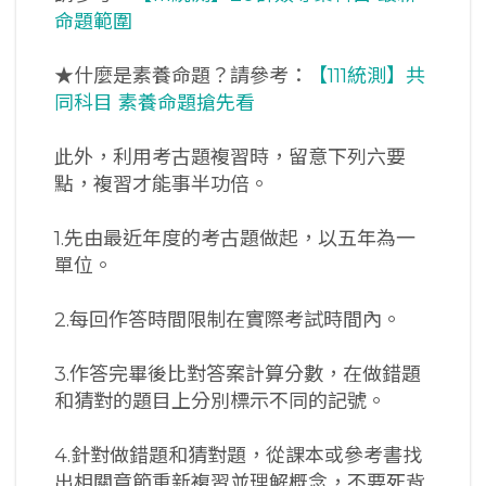
命題範圍
★什麼是素養命題？請參考：
【111統測】共
同科目 素養命題搶先看
此外，利用考古題複習時，留意下列六要
點，複習才能事半功倍。
1.先由最近年度的考古題做起，以五年為一
單位。
2.每回作答時間限制在實際考試時間內。
3.作答完畢後比對答案計算分數，在做錯題
和猜對的題目上分別標示不同的記號。
4.針對做錯題和猜對題，從課本或參考書找
出相關章節重新複習並理解概念，不要死背