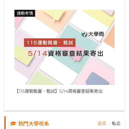
運動考情
【115運動甄審．甄試】5/14資格審查結果寄出
熱門大學校系
公立
私立
｜