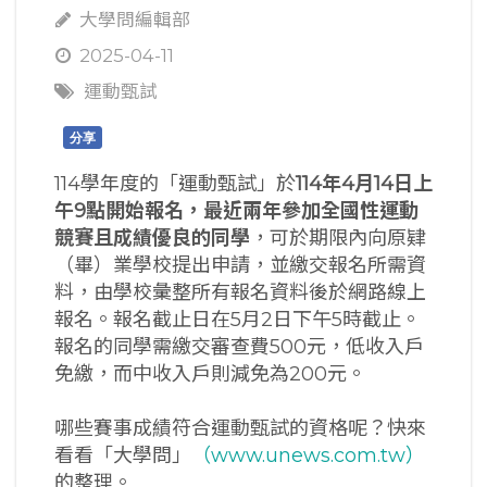
大學問編輯部
2025-04-11
運動甄試
分享
114學年度的「運動甄試」於
114
年
4
月
14
日上
午
9
點開始報名，
最近兩年參加
全國性運動
競賽且成績優良
的同學
，可於期限內向原肄
（畢）業學校提出申請，並繳交報名所需資
料，由學校彙整所有報名資料後於網路線上
報名。報名截止日在5月2日下午5時截止。
報名的同學需繳交審查費500元，低收入戶
免繳，而中收入戶則減免為200元。
哪些賽事成績符合運動甄試的資格呢？快來
看看「大學問」
（www.unews.com.tw）
的整理。