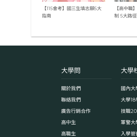
【115會考】國三生填志願5大
【高中職
指南
制 5大路
大學問
大學
關於我們
國內大
聯絡我們
大學1
廣告行銷合作
技職2
高中生
軍警大
高職生
入學管