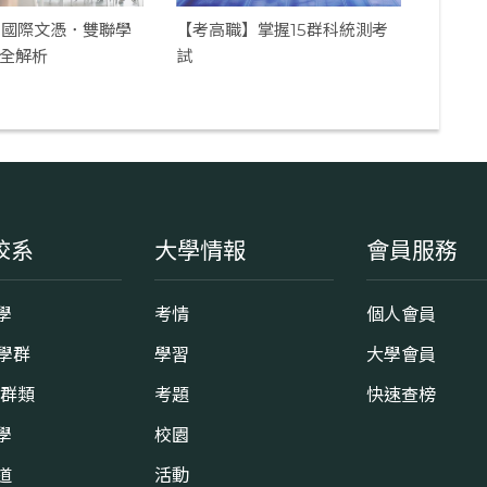
】國際文憑．雙聯學
【考高職】掌握15群科統測考
徑全解析
試
校系
大學情報
會員服務
學
考情
個人會員
8學群
學習
大學會員
0群類
考題
快速查榜
學
校園
道
活動