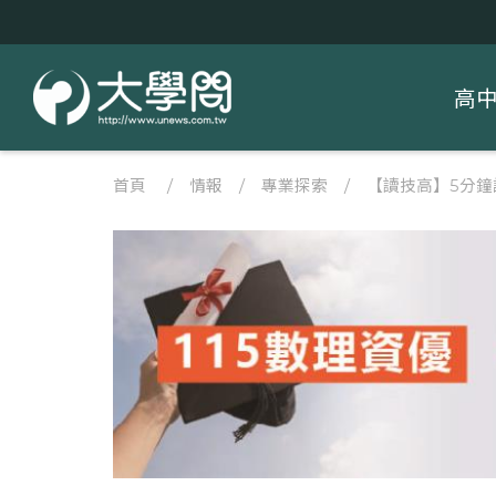
高
首頁
/
情報
/
專業探索
/
【讀技高】5分鐘