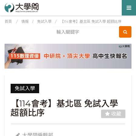
Tog
nav
首頁
/
情報
/
免試入學
/
【114會考】基北區 免試入學 超額比序
免試入學
【114會考】基北區 免試入學
超額比序
收藏
大學問編輯部