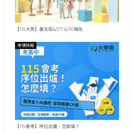
【115大免】基北區6/27-6/30報名
考情快報
【115會考】序位出爐，怎麼填？