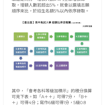
取，增額人數若超出5%，就會以選填志願
順序來比，於招生名額5%以內依序錄取。
其中，「會考各科等級加標示」的積分換算
可見下表。如「A＋＋」可得7分，「B＋
＋」可得4分；寫作6級可得1分，5級0.8