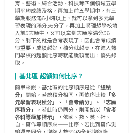
育、藝術、綜合活動、科技等四個領域五學
期平均成績及格，再加上前五學期中，有三
學期服務滿6小時以上，就可以拿到多元學
習表現的滿分36分了，再加上將理想學校填
入前5志願中，又可以拿到志願序滿分36
分。剩下的就是會考表現了，因此會考成績
很重要，成績越好，積分就越高，在進入熱
門學校的超額比序時就能脫穎而出，優先錄
取。
基北區
超額如何比序？
簡單來說，基北區的比序順序是從
「總積
分」
開始，若總積分相同，再依序比較
「多
元學習表現積分」、「會考績分」、「志願
序積分」
。若此時仍同分，則開始以
「會考
各科等級加標示」
，依國、數、英、社、
自、寫作等順序來一一比序。若比到寫作測
驗還是同分，增額人數5%內全部增額錄