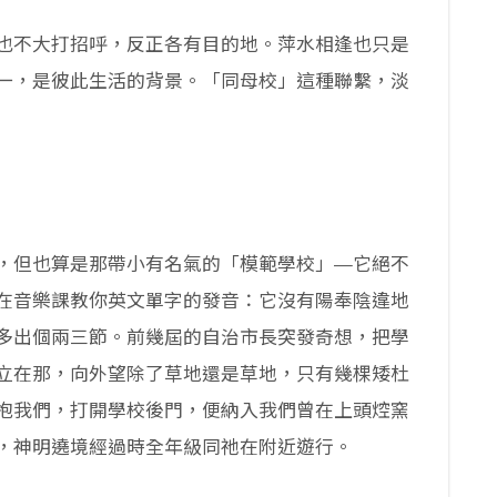
也不大打招呼，反正各有目的地。萍水相逢也只是
一，是彼此生活的背景。「同母校」這種聯繫，淡
，但也算是那帶小有名氣的「模範學校」—它絕不
在音樂課教你英文單字的發音：它沒有陽奉陰違地
多出個兩三節。前幾屆的自治市長突發奇想，把學
立在那，向外望除了草地還是草地，只有幾棵矮杜
抱我們，打開學校後門，便納入我們曾在上頭焢窯
，神明遶境經過時全年級同祂在附近遊行。