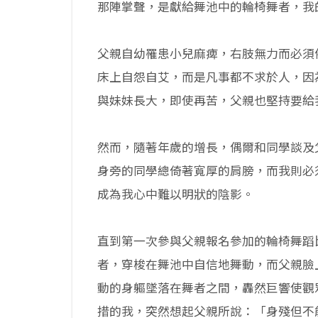
那陣掌聲，是獻給舞池中的輪椅舞者，我
父親自幼罹患小兒麻痺，右肢無力而必須
床上自怨自艾，而是凡事都不求於人，因
與妹妹長大，即使再苦，父親也堅持要給
然而，隨著年歲的增長，偶爾和同學談及
身旁的同學總倚著寬厚的肩膀，而我則必
成為我心中難以明狀的陰影。
直到第一次參與父親報名參加的輪椅舞蹈
者，穿梭在舞池中自信地舞動，而父親臉
動的身軀墜落在舞者之間，轟然巨響使觀
措的我，突然想起父親所說：「身殘但不