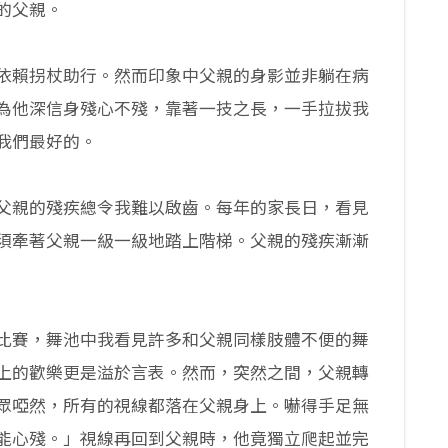
的父親。
依賴拐杖助行。然而印象中父親的身影並非躺在病
為他深信身殘心不殘，靠著一技之長，一手拉拔我
我們最好的。
父親的殘疾總令我難以啟齒。每年的家長日，看見
須牽著父親一級一級地踏上階梯。父親的殘疾漸漸
比賽，舞池中我看見許多和父親同樣肢體不便的舞
上的歡樂更是溢於言表。然而，突然之間，父親轉
眾啞然，所有的視線都落在父親身上。嚇得手足無
能心殘。」視線再回到父親時，他竟獨立爬起並完