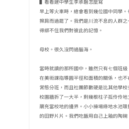
▌看看建中學生李承磬怎麼寫
早上等火車時，總會看到幾位國中同學。
擦肩而過罷了。我們是川流不息的人群之
得綁不住我們對彼此的記憶。
母校。很久沒閃過腦海。
當時就讀的那所國中，雖然只有七個班級
在美術課指導圓半徑和面積的關係，也不
常態分班，而且社團節數硬是比其他學校
校圍牆拆了一大半，剩幾根柱子孤伶伶地
鵑充當校地的邊界。小小操場綠地水池環
的田野片片。我們吃飯用自己上釉的陶碗