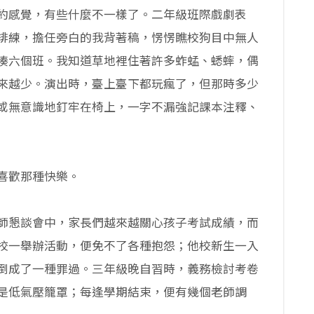
約感覺，有些什麼不一樣了。二年級班際戲劇表
排練，擔任旁白的我背著稿，愣愣瞧校狗目中無人
湊六個班。我知道草地裡住著許多蚱蜢、蟋蟀，偶
來越少。演出時，臺上臺下都玩瘋了，但那時多少
或無意識地釘牢在椅上，一字不漏強記課本注釋、
喜歡那種快樂。
師懇談會中，家長們越來越關心孩子考試成績，而
校一舉辦活動，便免不了各種抱怨；他校新生一入
倒成了一種罪過。三年級晚自習時，義務檢討考卷
是低氣壓籠罩；每逢學期結束，便有幾個老師調