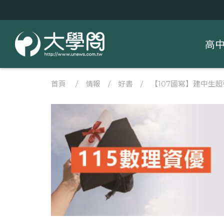
高
首頁
/
情報
/
好書
/
【107國寫】建中生