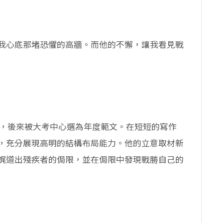
我心底那堵恐懼的高牆。而他的不懈，讓我看見戰
作，後來被大考中心選為年度範文。在短短的寫作
，充分展現高明的結構布局能力。他的立意取材新
娓道出殘疾者的侷限，並在侷限中發現戰勝自己的