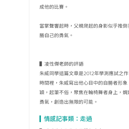
成他的比賽。
當掌聲響起時，父親爬起的身影似乎推倒
勝自己的勇氣。
▌凌性傑老師的評語
朱威同學這篇文章是2012年學測應試之
時間裡，朱威寫出他心目中的自勝者形象
穎，起筆不俗，聚焦在輪椅舞者身上，娓
勇氣，創造出無限的可能。
情感記事類：走過