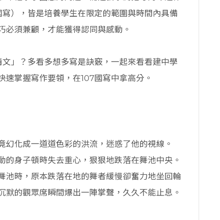
（國寫），皆是培養學生在限定的範圍與時間內具備
巧必須兼顧，才能獲得認同與感動。
抒情文」？多看多想多寫是訣竅，一起來看看建中學
速掌握寫作要領，在107國寫中拿高分。
竟幻化成一道道色彩的洪流，迷惑了他的視線。
動的身子頓時失去重心，狠狠地跌落在舞池中央。
舞池時，原本跌落在地的舞者緩慢卻奮力地坐回輪
沉默的觀眾席瞬間爆出一陣掌聲，久久不能止息。