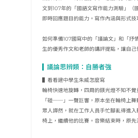
文到107年的「國語文寫作能力測驗」
即時回應題目的能力。寫作內涵與形式技
如何準備107國寫中的「議論文」和「
生的優秀作文和老師的講評提點，讓自己快
議論思辨類：自勝者強
▌看看建中學生朱威怎麼寫
輪椅快速地旋轉，四周的鎂光燈不知不覺
「碰──」一聲巨響，原本坐在輪椅上舞
眾人譁然，就在工作人員手忙腳亂得進入
椅上，繼續他的比賽。音樂結束時，原先