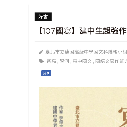
好書
【107國寫】建中生超強
臺北市立建國高級中學國文科編輯小
普高
,
學測
,
高中國文
,
國語文寫作能
分享