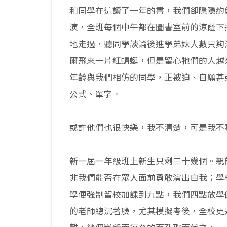
和同學在這讀了一年的書，我們卻隱隱約
演，全班每個中午都在圖書室前的涼蔭下
地走過，聽同學談論後進學弟妹人數只夠
爾飛來一片紅蜻蜓，但是留心牠們的人越
年齡與我們相仿的同學，正被迫、自願甚
公式、單字。
或許他們也很快樂，我不清楚，可是我不
新一屆一年級班上新生只剩三十幾個。親
非我們能否在眾人面前勇敢演出自我；學
學便強制留校加課到九點，我們四點放學
的老師總沉著臉，尤其模擬考後，全校更