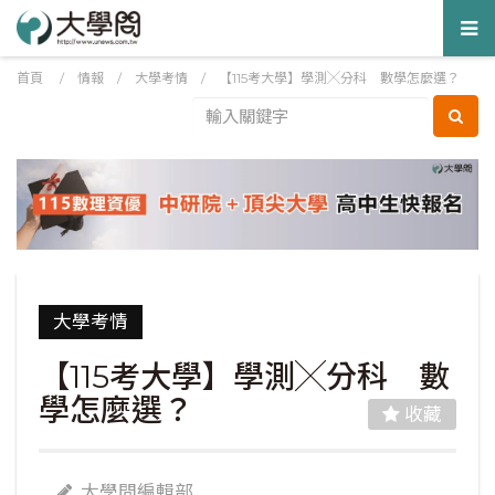
Tog
nav
首頁
/
情報
/
大學考情
/
【115考大學】學測╳分科 數學怎麼選？
大學考情
【115考大學】學測╳分科 數
學怎麼選？
收藏
大學問編輯部