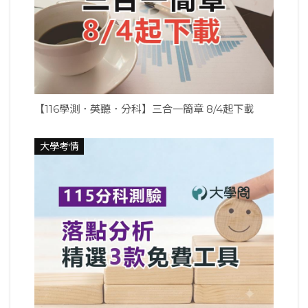
【116學測．英聽．分科】三合一簡章 8/4起下載
大學考情