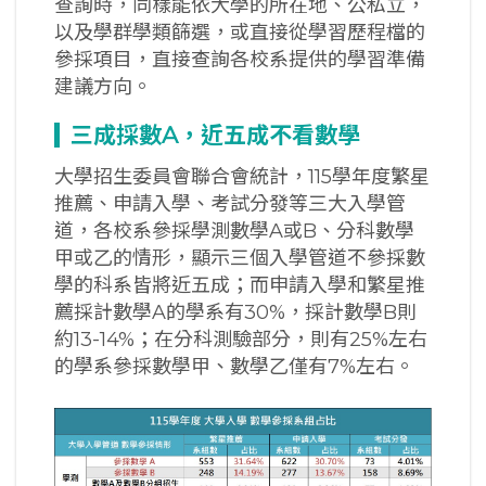
查詢時，同樣能依大學的所在地、公私立，
以及學群學類篩選，或直接從學習歷程檔的
參採項目，直接查詢各校系提供的學習準備
建議方向。
三成採數A
，近五成不看數學
大學招生委員會聯合會統計，115學年度繁星
推薦、申請入學、考試分發等三大入學管
道，各校系參採學測數學A或B、分科數學
甲或乙的情形，顯示三個入學管道不參採數
學的科系皆將近五成；而申請入學和繁星推
薦採計數學A的學系有30%，採計數學B則
約13-14%；在分科測驗部分，則有25%左右
的學系參採數學甲、數學乙僅有7%左右。