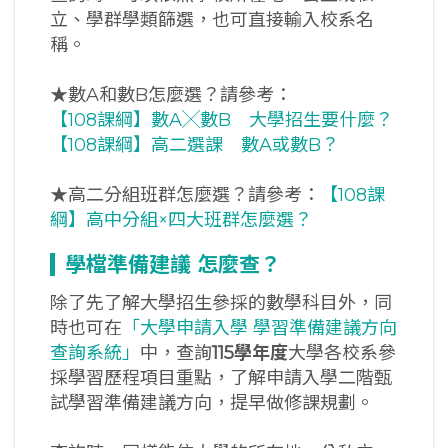
立、學群學類篩選，也可直接輸入校系名
稱。
★數A和數B怎麼選？請參考：
【108課綱】數A╳數B 大學招生要什麼？
【108課綱】高二選課 數A或數B？
★高二分組班群怎麼選？請參考：
【108課
綱】高中分組×四大班群怎麼選？
學檔準備建議
怎麼查？
除了先了解大學招生參採的數學科目外，同
時也可在
「大學申請入學 學習準備建議方向
查詢系統」
中，查詢
115學年度
大學各校系參
採學習歷程項目重點，了解申請入學二階甄
試學習準備建議方向，提早做修課規劃。