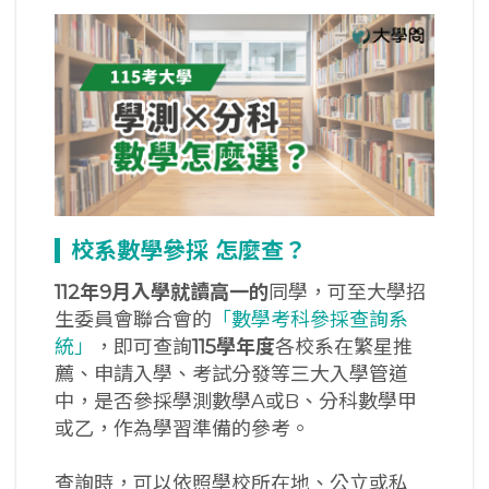
校系數學參採
怎麼查？
112
年
9
月入學就讀高一的
同學，可至大學招
生委員會聯合會的
「數學考科參採查詢系
統」
，即可查詢
115學年度
各校系在繁星推
薦、申請入學、考試分發等三大入學管道
中，是否參採學測數學A或B、分科數學甲
或乙，作為學習準備的參考。
查詢時，可以依照學校所在地、公立或私