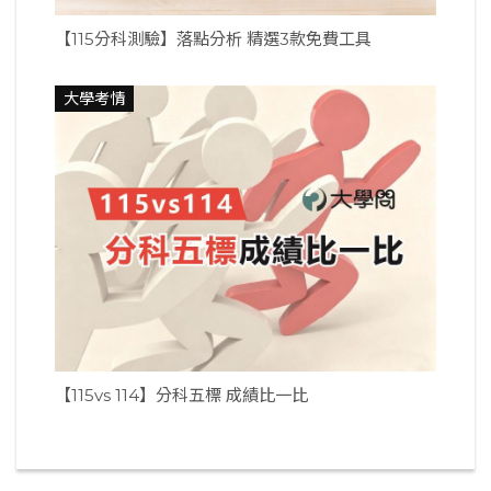
【115分科測驗】落點分析 精選3款免費工具
大學考情
【115vs 114】分科五標 成績比一比