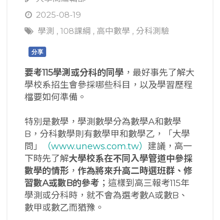
2025-08-19
學測
,
108課綱
,
高中數學
,
分科測驗
分享
要考115
學測或分科的同學
，最好事先了解大
學校系招生會參採哪些科目，以及學習歷程
檔要如何準備。
特別是數學，學測數學分為數學A和數學
B，分科數學則有數學甲和數學乙，「大學
問」
（www.unews.com.tw）
建議，高一
下時先了解
大學校系在不同入學管道中參採
數學的情形
，
作為將來升高二時選班群、修
習數
A
或數
B
的參考
；這樣到高三報考115年
學測或分科時，就不會為選考數A或數B、
數甲或數乙而猶豫。