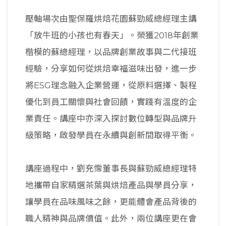
壓軸場次由聖保羅烘焙花園蘇勁威總經理主講
「放牛班的小孩也有春天」。榮獲2018年創業
楷模的蘇總經理，以品牌創業故事與二代接班
經驗，分享如何從烘焙幸福滋味出發，進一步
將ESG理念融入企業營運，從原料選擇、製程
優化到員工關懷與社會回饋，實踐有溫度的企
業責任。講座中亦深入探討數位轉型與品牌升
級策略，啟發學員在永續與創新間取得平衡。
講座過程中，劉充霈董事長與蘇勁威總經理特
地攜帶自家精選茶葉與烘焙產品與學員分享，
讓學員在品味風味之餘，更能體會產品背後的
職人精神與品牌價值。此外，兩位講座更在會