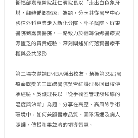
衛福部嘉義醫院莊仁賓院長以「走出白色象牙
塔，翻轉偏鄉醫療」為題，分享其從醫學中心
移植外科專業走入新化分院、朴子醫院、屏東
醫院到嘉義醫院，一路致力於翻轉偏鄉醫療資
源匱乏的寶貴經驗，深刻闡述如何落實醫療平
權與公共服務。
第二場次邀請EMBA傑出校友、榮獲第35屆醫
療奉獻獎的三軍總醫院吳雪紅護理長回母校傳
承經驗。吳護理長以「從手術室管理談領導的
溫度與決斷」為題，分享在高壓、高風險手術
環境中，如何兼顧醫療品質、團隊溝通及病人
照護，傳授剛柔並濟的領導智慧。