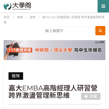
Tog
nav
首頁
/
情報
/
營隊
/
嘉大EMBA高階經理人研習營 跨界激盪管理新思
維
營隊
嘉大EMBA高階經理人研習營
跨界激盪管理新思維
收藏