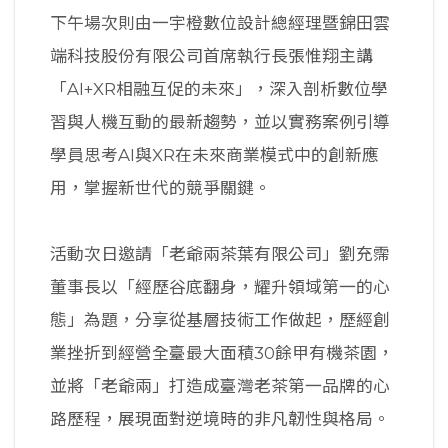
下午場次則由一宇橙數位設計總經理暨錦田雲
端科技股份有限公司首席執行長張惟翔主講
「AI+XR相融互促的未來」，深入剖析數位學
習與人機互動的最新趨勢，並以實務案例引導
學員思考AI與XR在未來商業模式中的創新應
用，掌握新世代的競爭關鍵。
活動次日邀請「老爺兩茶葉有限公司」劉充霈
董事長以「經歷谷底翻身，耀升領域第一的心
態」為題，分享從基層技術工作做起，歷經創
業挫折到經營全臺最大面積30餘甲有機茶園，
並將「老爺兩」打造成臺灣老茶第一品牌的心
路歷程，展現面對逆境時的非凡韌性與格局。