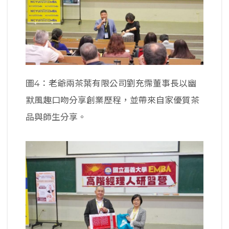
圖4：老爺兩茶葉有限公司劉充霈董事長以幽
默風趣口吻分享創業歷程，並帶來自家優質茶
品與師生分享。