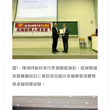
圖1：陳瑞祥副校長代表致贈感謝狀，感謝衛福
部嘉義醫院莊仁賓院長蒞臨分享醫療管理實務
與卓越領導經驗。