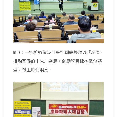
圖3：一宇橙數位設計張惟翔總經理以『AI XR
相融互促的未來』為題，勉勵學員擁抱數位轉
型，跟上時代浪潮。