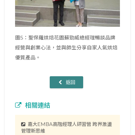
圖5：聖保羅烘焙花園蘇勁威總經理暢談品牌
經營與創業心法，並與師生分享自家人氣烘焙
優質產品。
返回
相關連結
嘉大EMBA高階經理人研習營 跨界激盪
管理新思維