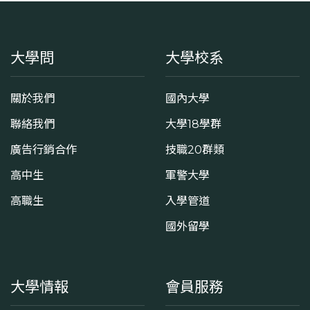
大學問
大學校系
關於我們
國內大學
聯絡我們
大學18學群
廣告行銷合作
技職20群類
高中生
軍警大學
高職生
入學管道
國外留學
大學情報
會員服務