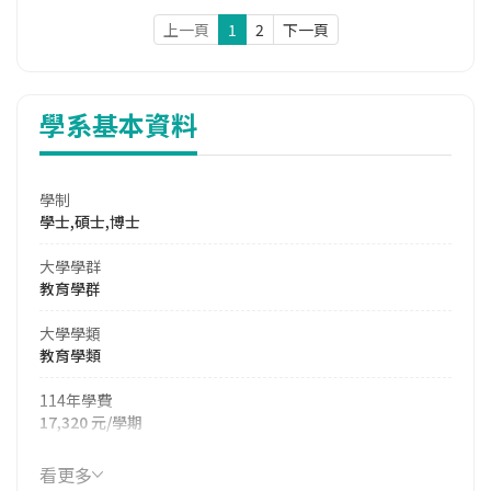
上一頁
1
2
下一頁
學系基本資料
學制
學士,碩士,博士
大學學群
教育學群
大學學類
教育學類
114年學費
17,320 元/學期
114年雜費
看更多
7,190 元/學期