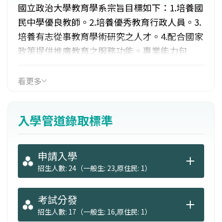
國立政治大學教育學系宗旨目標如下：1.培養國
民中學優良教師。2.培養優秀教育行政人員。3.
培養有志從事教育學術研究之人才。4.配合國家
政策提供推廣教育之服務功能。專業能力包
括：1.專業教學、輔導認證之能力。2.教育行政
與領導之能力。3.政策發展與評鑑之能力。4.學
看更多
術研究之能力。就業管道包括：中學教師、教
育行政人員、輔導機構輔導員、記者、圖書出
入學管道錄取標準
版、廣告設計。
申請入學
招生人數: 24（一般生: 23,原住民: 1）
考試分發
招生人數: 17（一般生: 16,原住民: 1）