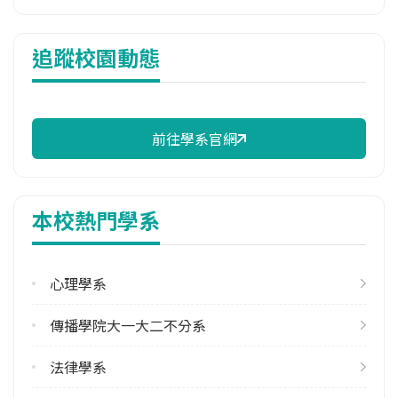
114年註冊率
追蹤校園動態
100.00%
校際選課人數
113學年度上學期
3
前往學系官網
113學年度下學期
14
本校熱門學系
修輔系人數
113學年度上學期
124
心理學系
113學年度下學期
傳播學院大一大二不分系
150
法律學系
雙主修人數
113學年度上學期