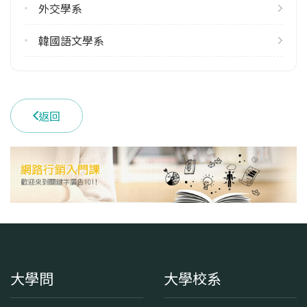
外交學系
52
113學年度下學期
韓國語文學系
66
學系電話
(02)29393091 #67105
返回
學系地址
臺北市文山區指南路二段64號
大學問
大學校系