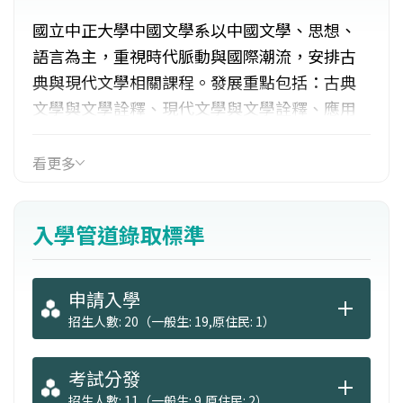
國立中正大學中國文學系以中國文學、思想、
語言為主，重視時代脈動與國際潮流，安排古
典與現代文學相關課程。發展重點包括：古典
文學與文學詮釋、現代文學與文學詮釋、應用
中文之教研。實用課程包括：文字創作、劇本
編寫、編採與報導文學、文字與影像傳播的結
看更多
合等。就業管道包括：擔任國內、外中文教
師、公務人員、出版業、作家、秘書、新聞傳
入學管道錄取標準
播、廣告文字設計、輔導工作、圖書資料處
理、編輯、研究助理及其他需要運用文學、文
化、文字專業素養等的工作。
申請入學
招生人數: 20（一般生: 19,原住民: 1）
考試分發
招生人數: 11（一般生: 9,原住民: 2）