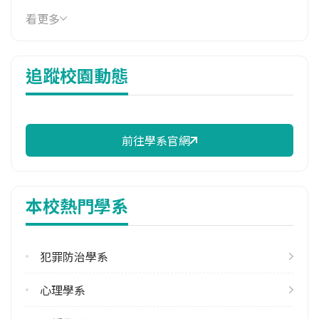
114年雜費
看更多
7,057 元/學期
114年註冊率
追蹤校園動態
97.87%
校際選課人數
113學年度上學期
1
前往學系官網
113學年度下學期
3
本校熱門學系
修輔系人數
113學年度上學期
7
犯罪防治學系
113學年度下學期
心理學系
8