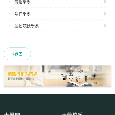
傳播學系
雙主修人數
113學年度上學期
法律學系
37
113學年度下學期
運動競技學系
28
學系電話
(05)2720411 #21100
返回
學系地址
嘉義縣民雄鄉大學路一段168號