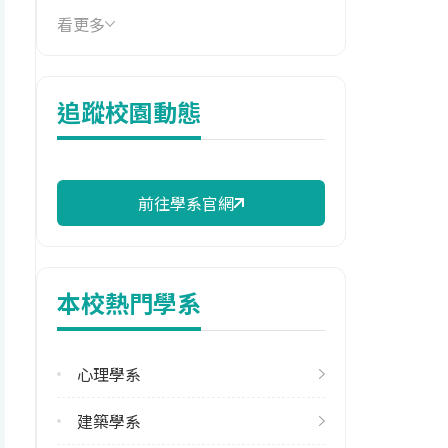
看更多
114年學費
17,830 元/學期
114年雜費
追蹤校園動態
7,380 元/學期
114年註冊率
98.31%
前往學系官網
校際選課人數
113學年度下學期
2
本校熱門學系
修輔系人數
113學年度上學期
心理學系
16
建築學系
113學年度下學期