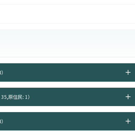
員、傳播事業、出版事業、編輯、社區服務工作等。
8）
35,原住民: 1）
8）