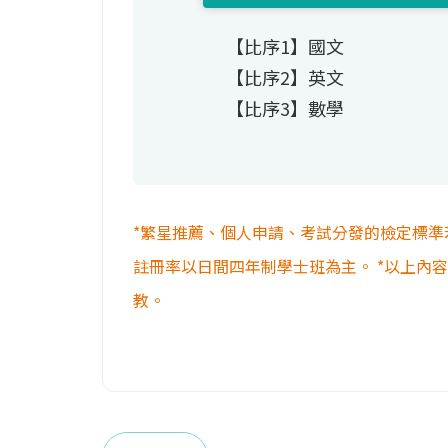
【比序1】國文
【比序2】英文
【比序3】數學
*繁星推薦、個人申請、考試分發的檢定標準
註冊率以日間四年制學士班為主。 *以上內
教。