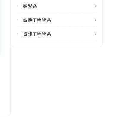
14
藥學系
雙主修人數
電機工程學系
113學年度上學期
27
資訊工程學系
113學年度下學期
28
學系電話
(06)2757575 #52200
學系地址
臺南市東區大學路1號