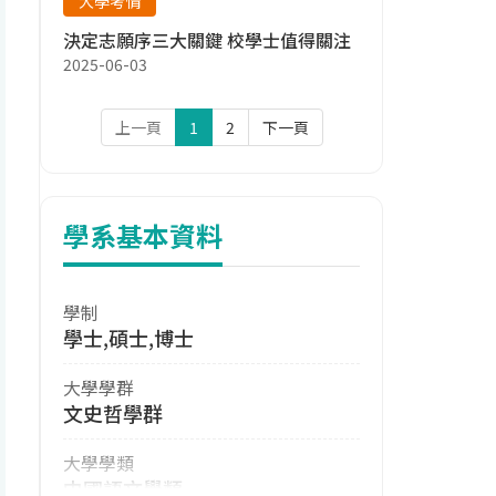
大學考情
決定志願序三大關鍵 校學士值得關注
2025-06-03
上一頁
1
2
下一頁
學系基本資料
學制
學士,碩士,博士
大學學群
文史哲學群
大學學類
中國語文學類