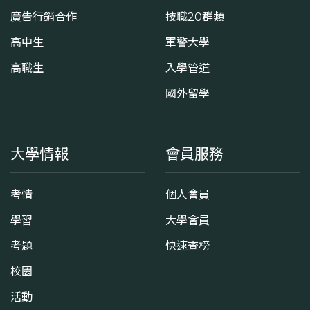
廣告行銷合作
技職20群類
高中生
軍警大學
高職生
入學管道
國外留學
大學情報
會員服務
考情
個人會員
學習
大學會員
考題
快速查榜
校園
活動