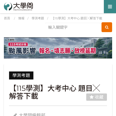
Tog
nav
首頁
/
情報
/
學測考題
/
【115學測】大考中心 題目╳解答下載
學測考題
【115學測】大考中心 題目╳
解答下載
收藏
大學問編輯部