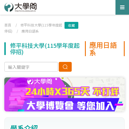
Tog
nav
首頁
/
修平科技大學(115學年度起
收藏
停招)
/
應用日語系
應用日語
修平科技大學(115學年度起
系
停招)
學系介紹