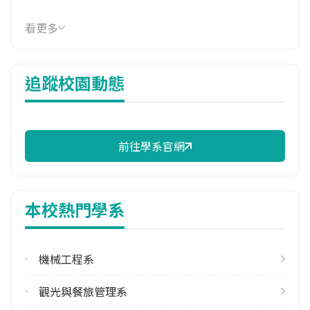
114年學費
看更多
38,046 元/學期
114年雜費
追蹤校園動態
9,220 元/學期
114年註冊率
82.22%
前往學系官網
雙聯學制人數
113學年度上學期
4
本校熱門學系
學系電話
(04)24961100 #4399
機械工程系
學系地址
臺中市大里區工業路11號
觀光與餐旅管理系