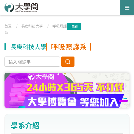
Tog
nav
首頁
/
長庚科技大學
/
呼吸照護
收藏
系
呼吸照護系
長庚科技大學
學系介紹