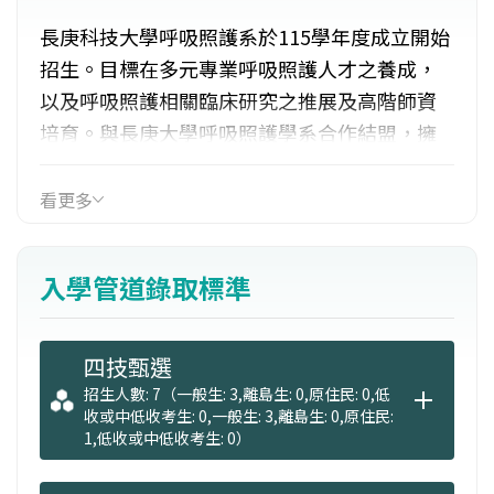
長庚科技大學呼吸照護系於115學年度成立開始
招生。目標在多元專業呼吸照護人才之養成，
以及呼吸照護相關臨床研究之推展及高階師資
培育。與長庚大學呼吸照護學系合作結盟，擁
有全國最優良師資，並與長庚醫院建教合作，
擁有最專業實習場所。
看更多
入學管道錄取標準
四技甄選
招生人數: 7（一般生: 3,離島生: 0,原住民: 0,低
收或中低收考生: 0,一般生: 3,離島生: 0,原住民:
1,低收或中低收考生: 0）