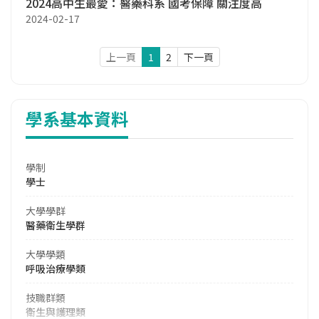
2024高中生最愛：醫藥科系 國考保障 關注度高
2024-02-17
上一頁
1
2
下一頁
學系基本資料
學制
學士
大學學群
醫藥衛生學群
大學學類
呼吸治療學類
技職群類
衛生與護理類