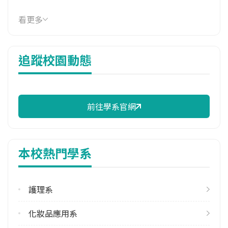
114年學費
看更多
36,924 元/學期
114年雜費
追蹤校園動態
8,130 元/學期
學系電話
(05)3628800
前往學系官網
學系地址
嘉義縣朴子市仁和里1鄰嘉朴路西段2號
本校熱門學系
護理系
化妝品應用系