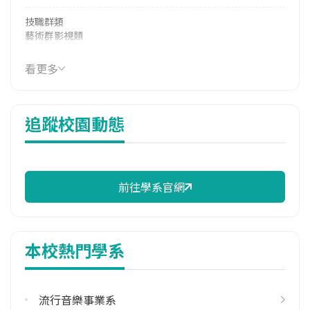
技職群類
藝術群影視類
114年學費
看更多
36,240 元/學期
114年雜費
追蹤校園動態
7,970 元/學期
114年註冊率
43.16%
前往學系官網
學系電話
(02)28927154 #98882
學系地址
本校熱門學系
臺北市北投區學園路2號
流行音樂事業系