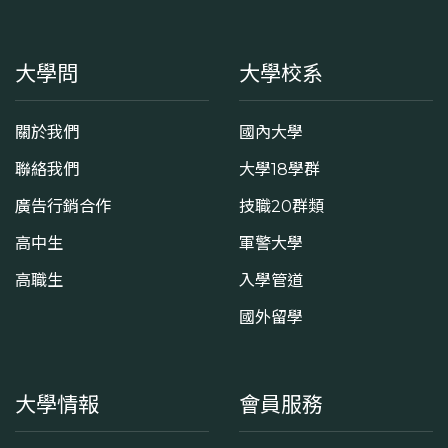
大學問
大學校系
關於我們
國內大學
聯絡我們
大學18學群
廣告行銷合作
技職20群類
高中生
軍警大學
高職生
入學管道
國外留學
大學情報
會員服務