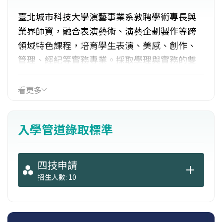
臺北城市科技大學演藝事業系敦聘學術專長與
業界師資，融合表演藝術、演藝企劃製作等跨
領域特色課程，培育學生表演、美感、創作、
管理、經紀等實務專業。採取學理與實務的雙
軌教學，培育學生具備「表演藝術」、「演藝
企劃製作」等專業能力，造就理論與實務結合
看更多
之專業人才。其前身為演藝事業學士學位學
程，108學年度起，更名演藝事業系。
入學管道錄取標準
四技申請
招生人數: 10