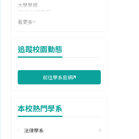
大學學類
資訊工程學類
看更多
技職群類
電機與電子群資電類
114年學費
追蹤校園動態
16,190 元/學期
114年雜費
10,350 元/學期
前往學系官網
114年註冊率
100.00%
本校熱門學系
校際選課人數
113學年度上學期
6
法律學系
113學年度下學期