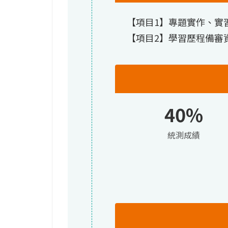
【項目1】專題實作、實
【項目2】學習歷程備審
40%
統測成績