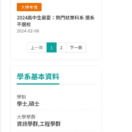
大學考情
2024高中生最愛：熱門就業科系 選系
不選校
2024-02-06
上一頁
1
2
下一頁
學系基本資料
學制
學士,碩士
大學學群
資訊學群,工程學群