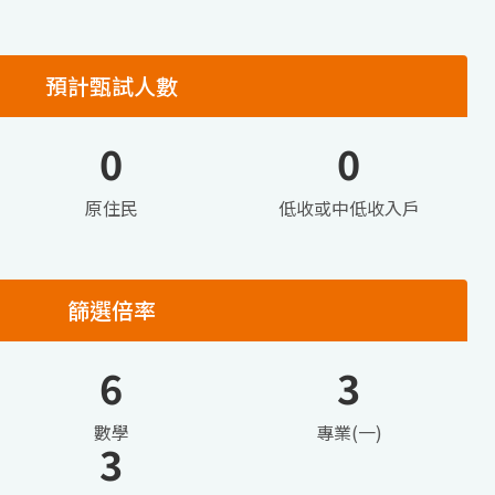
預計甄試人數
0
0
原住民
低收或中低收入戶
篩選倍率
6
3
數學
專業(一)
3