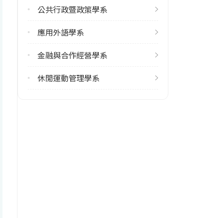
公共行政暨政策學系
9
應用外語學系
修輔系人數
113學年度上學期
金融與合作經營學系
4
113學年度下學期
休閒運動管理學系
2
雙主修人數
113學年度上學期
3
113學年度下學期
2
學系電話
(02)86741111 #67208