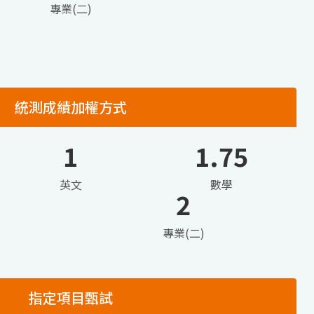
專業(二)
統測成績加權方式
1
1.75
英文
數學
2
專業(二)
指定項目甄試