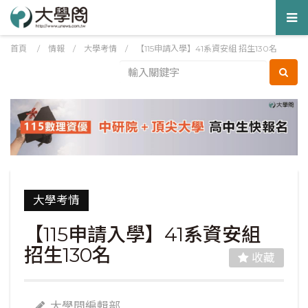
Tog
nav
首頁
/
情報
/
大學考情
/
【115申請入學】41系資安組 招生130名
大學考情
【115申請入學】41系資安組
招生130名
收藏
大學問編輯部