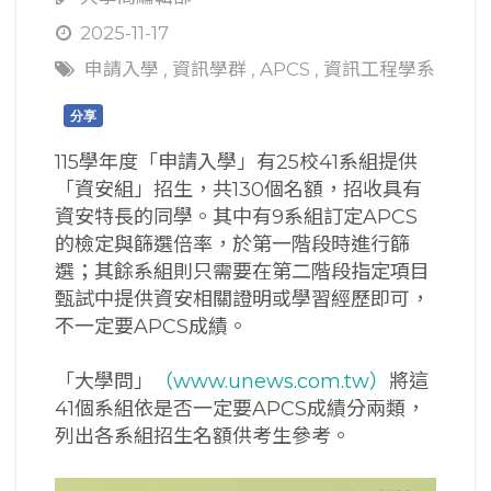
2025-11-17
申請入學
,
資訊學群
,
APCS
,
資訊工程學系
分享
115學年度「申請入學」有25校41系組提供
「資安組」招生，共130個名額，招收具有
資安特長的同學。其中有9系組訂定APCS
的檢定與篩選倍率，於第一階段時進行篩
選；其餘系組則只需要在第二階段指定項目
甄試中提供資安相關證明或學習經歷即可，
不一定要APCS成績。
「大學問」
（www.unews.com.tw）
將這
41個系組依是否一定要APCS成績分兩類，
列出各系組招生名額供考生參考。