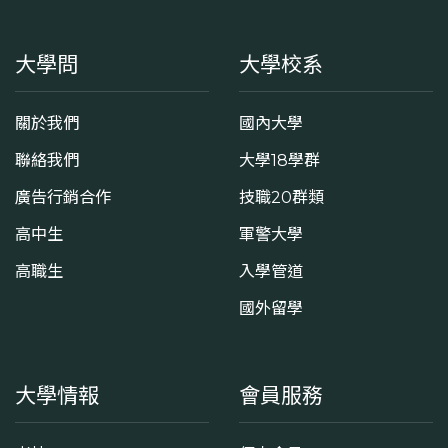
大學問
大學校系
關於我們
國內大學
聯絡我們
大學18學群
廣告行銷合作
技職20群類
高中生
軍警大學
高職生
入學管道
國外留學
大學情報
會員服務