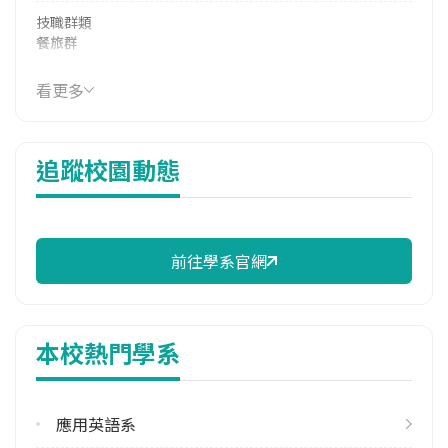
技職群類
餐旅群
114年學費
看更多
15,883 元/學期
114年雜費
追蹤校園動態
6,931 元/學期
114年註冊率
93.02%
前往學系官網
修輔系人數
113學年度上學期
1
本校熱門學系
113學年度下學期
2
應用英語系
雙主修人數
113學年度下學期