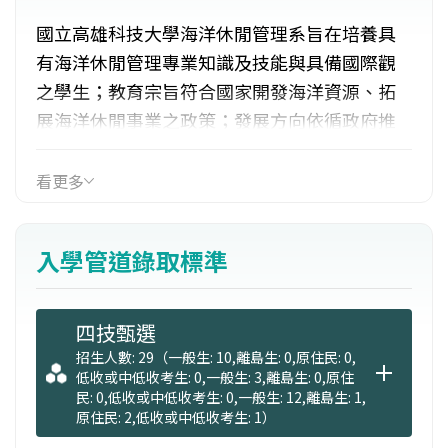
國立高雄科技大學海洋休閒管理系旨在培養具
有海洋休閒管理專業知識及技能與具備國際觀
之學生；教育宗旨符合國家開發海洋資源、拓
展海洋休閒事業之政策；發展方向依循政府推
動及發揚海洋休閒活動之目標。本系配合國際
化趨勢，強調英（語）文教育。學生於本系接
看更多
受海洋休閒管理專業知能教育後，未來將朝向
海洋休閒管理領域發展事業。
入學管道錄取標準
四技甄選
招生人數: 29（一般生: 10,離島生: 0,原住民: 0,
低收或中低收考生: 0,一般生: 3,離島生: 0,原住
民: 0,低收或中低收考生: 0,一般生: 12,離島生: 1,
原住民: 2,低收或中低收考生: 1）