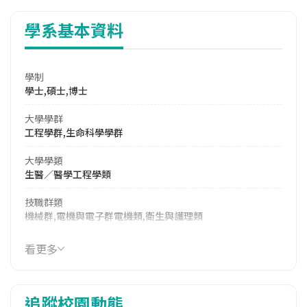
學系基本資料
學制
學士,碩士,博士
大學學群
工程學群,生命科學學群
大學學類
生醫／醫學工程學類
技職群類
機械群,電機與電子群電機類,衛生與護理類
114年學費
看更多
17,500 元/學期
114年雜費
追蹤校園動態
11,130 元/學期