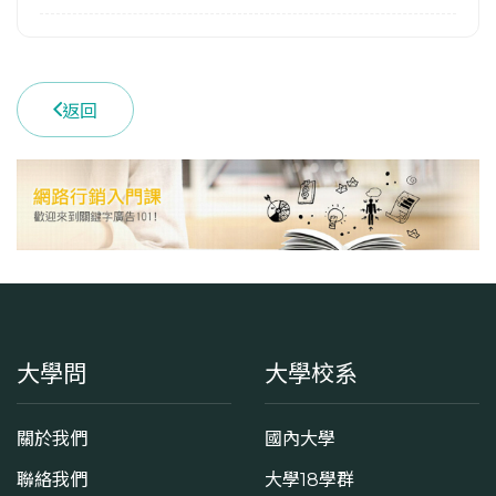
3
學系電話
(03)5725077
返回
學系地址
新竹市東區光復路二段101號
大學問
大學校系
關於我們
國內大學
聯絡我們
大學18學群