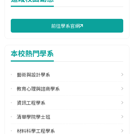
114年註冊率
97.92%
前往學系官網
校際選課人數
113學年度下學期
2
本校熱門學系
修輔系人數
113學年度上學期
4
藝術與設計學系
113學年度下學期
教育心理與諮商學系
5
資訊工程學系
雙主修人數
113學年度上學期
清華學院學士班
5
113學年度下學期
材料科學工程學系