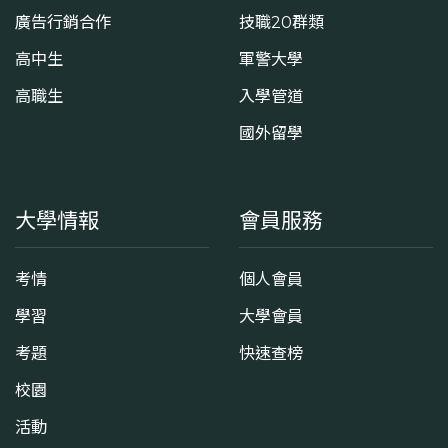
廣告行銷合作
技職20群類
高中生
軍警大學
高職生
入學管道
國外留學
大學情報
會員服務
考情
個人會員
學習
大學會員
考題
快速查榜
校園
活動