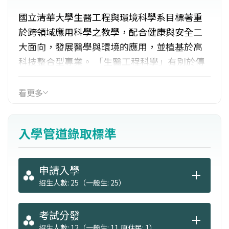
國立清華大學生醫工程與環境科學系目標著重
於跨領域應用科學之教學，配合健康與安全二
大面向，發展醫學與環境的應用，並植基於高
科技整合型專業。 「生醫工程科學」有別於傳
統的醫學工程，強調以工程應用為導向，利用
化工、材料、機械、電機等技術，利用原子、
看更多
分子、奈米等方法，開發臨床醫學的應用。而
「環境分子科學」旨在提供一個具有整合、定
入學管道錄取標準
量及跨領域的分子層級技術，來研究環境中各
類物質的流佈與反應特性，以符合微觀反應探
求技術之開發應用。
申請入學
招生人數: 25（一般生: 25）
考試分發
招生人數: 12（一般生: 11,原住民: 1）