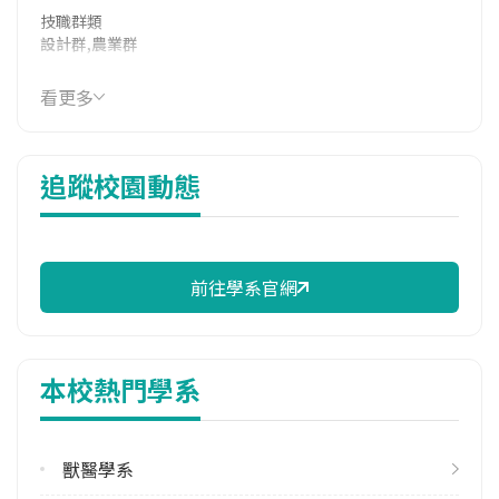
技職群類
設計群,農業群
114年學費
看更多
16,830 元/學期
114年雜費
追蹤校園動態
10,510 元/學期
114年註冊率
97.78%
前往學系官網
修輔系人數
113學年度上學期
1
本校熱門學系
113學年度下學期
1
獸醫學系
學系電話
(08)7703202 #7131