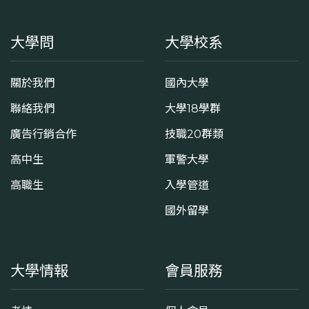
大學問
大學校系
關於我們
國內大學
聯絡我們
大學18學群
廣告行銷合作
技職20群類
高中生
軍警大學
高職生
入學管道
國外留學
大學情報
會員服務