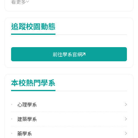
看更多
7,380 元/學期
114年註冊率
追蹤校園動態
100.00%
修輔系人數
113學年度上學期
28
前往學系官網
113學年度下學期
25
本校熱門學系
雙主修人數
113學年度上學期
16
心理學系
113學年度下學期
建築學系
15
藥學系
學系電話