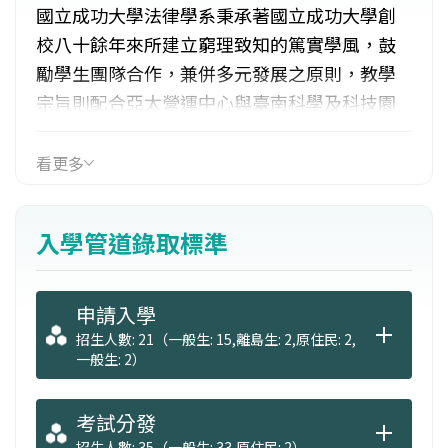
國立成功大學法律學系秉承著國立成功大學創
校八十餘年來所建立窮理致知的篤實學風，鼓
勵學生團隊合作，兼併多元發展之原則，教學
宗旨則配合亞太營運中心與臺南科學及科技園
區之成立、經貿社會結構與兩岸關係的發展，
並強化本校綜合性大學與科技整合的特性，業
看更多
已吸引眾多與經濟發展具密切關係之經濟、貿
易、勞工、環保與科技等相關法律濃厚興趣之
入學管道錄取標準
學生。
申請入學
招生人數: 21（一般生: 15,離島生: 2,原住民: 2,
一般生: 2）
考試分發
招生人數: 35（一般生: 33,原住民: 2）