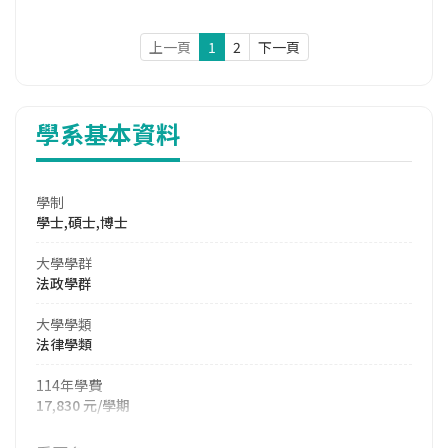
上一頁
1
2
下一頁
學系基本資料
學制
學士,碩士,博士
大學學群
法政學群
大學學類
法律學類
114年學費
17,830 元/學期
114年雜費