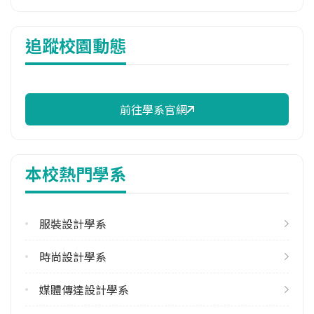
114年註冊率
追蹤校園動態
100.00%
校際選課人數
113學年度下學期
2
前往學系官網
雙主修人數
113學年度上學期
本校熱門學系
1
113學年度下學期
2
服裝設計學系
學系電話
時尚設計學系
(02)25381111#6111
媒體傳達設計學系
學系地址
臺北市中山區大直街70號