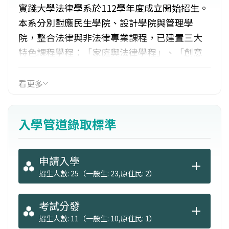
實踐大學法律學系於112學年度成立開始招生。
本系分別對應民生學院、設計學院與管理學
院，整合法律與非法律專業課程，已建置三大
特色課程學程：「家庭與法律學程」、「創意
時尚與法律學程」及「人工智慧與法律學
程」。學生於選修完畢此課程學程後，將給予
看更多
證明書，以提升就業競爭力。
入學管道錄取標準
申請入學
招生人數: 25（一般生: 23,原住民: 2）
考試分發
招生人數: 11（一般生: 10,原住民: 1）