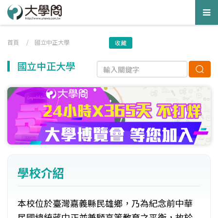
Tog
nav
首頁
/
國立中正大學
收藏
國立中正大學
學校介紹
本校位於臺灣嘉義縣民雄鄉，乃為紀念前中華
民國總統蔣中正並兼顧高等教育之平衡，故於