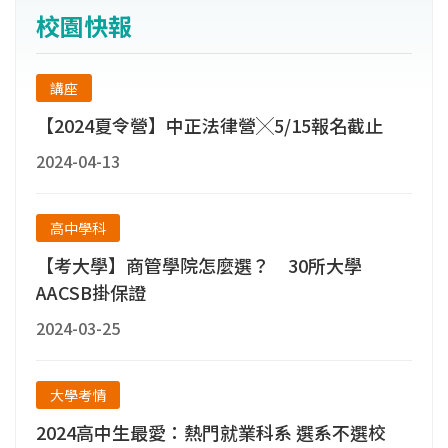
課與互相承認學分、共同成立研究中心等資源
校園快報
共享方式，使各校彼此合作與良性競爭，帶動
學術、校務與研究之發展。
講座
【2024夏令營】中正法律營╳5/15報名截止
2024-04-13
高中學科
【考大學】商管學院怎麼選？ 30所大學
AACSB掛保證
2024-03-25
大學考情
2024高中生最愛：熱門就業科系 選系不選校