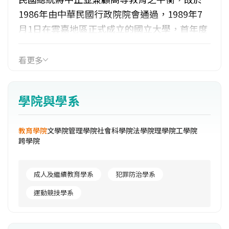
1986年由中華民國行政院院會通過，1989年7
月1日在雲嘉地區正式成立的國立大學，首年度
招收5所碩士班研究生，首任校長由林清江博士
擔任，在第一屆畢業典禮上，林校長以「積極
看更多
創新，修德澤人」勉勵第一屆畢業生，現任校
長吳志揚博士自2008年2月1日接任。本校以獨
學院與學系
特、卓越、前瞻的理念為建校理想，以創建符
合國際水準的一流大學。創校22年來，計有三
教育學院
文學院
管理學院
社會科學院
法學院
理學院
工學院
位中央研究院院士、二位教育部長、及近十位
跨學院
大學校長來自本校，教授群亦屢獲國內外獎
項。2010年，本校加入由國立中山大學、國立
成人及繼續教育學系
犯罪防治學系
成功大學及國立中興大學組成的台灣T3大學聯
盟，成為台灣T4大學聯盟，亦稱為台灣綜合大
運動競技學系
學系統，是繼台灣聯合大學系統之後，台灣的
第二個大學系統。透過學術活動交流、校際選