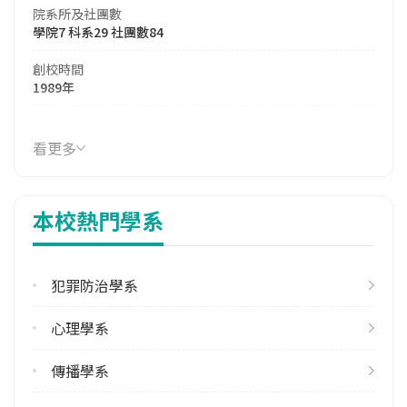
院系所及社團數
學院7 科系29 社團數84
創校時間
1989年
114年生師比
18.68
看更多
114年註冊率
94.95%
本校熱門學系
113學年度雙聯學位合作校數
其他亞洲地區2 北美洲4 南亞1 東協1 歐洲3 港澳1
犯罪防治學系
學校電話
(05)2720411
心理學系
學校地址
嘉義縣民雄鄉三興村7鄰大學路一段168號
傳播學系