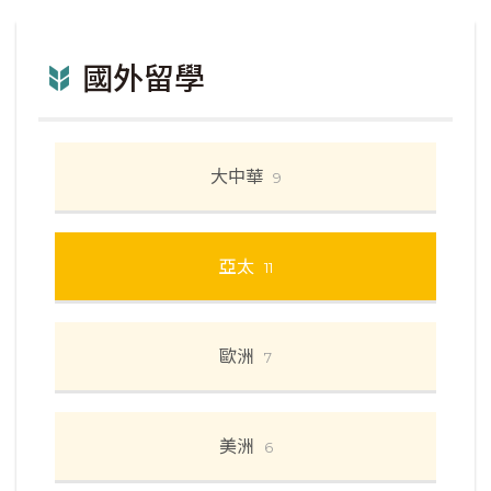
國外留學
大中華
9
亞太
11
歐洲
7
美洲
6