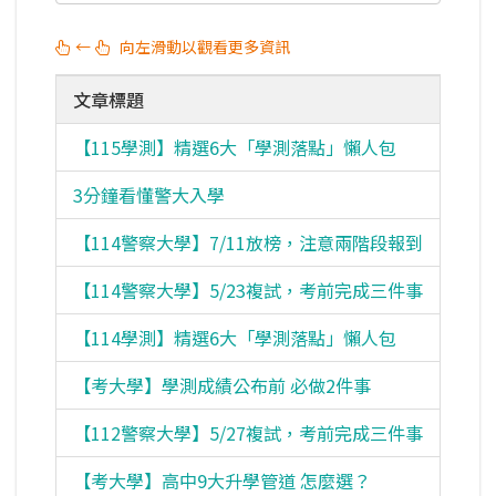
←
向左滑動以觀看更多資訊
文章標題
【115學測】精選6大「學測落點」懶人包
考情
3分鐘看懂警大入學
考情
【114警察大學】7/11放榜，注意兩階段報到
考情
【114警察大學】5/23複試，考前完成三件事
考情
【114學測】精選6大「學測落點」懶人包
考情
【考大學】學測成績公布前 必做2件事
考情
【112警察大學】5/27複試，考前完成三件事
考情
【考大學】高中9大升學管道 怎麼選？
考情