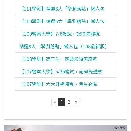
【111學測】精選8大「學測落點」懶人包
考情
【110學測】精選6大「學測落點」懶人包
考情
【109警察大學】7/6複試，記得先體檢
考情
精選9大「學測落點」懶人包（108最新版）
考情
【108學測】高三生一定要知道怎麼考
考情
【107警察大學】5/26複試，記得先體檢
考情
【107學測】六大升學時程，考生必看
考情
«
1
2
»