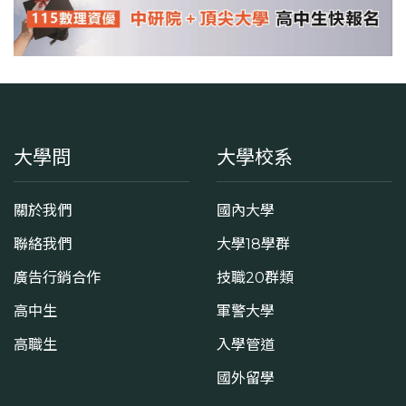
大學問
大學校系
關於我們
國內大學
聯絡我們
大學18學群
廣告行銷合作
技職20群類
高中生
軍警大學
高職生
入學管道
國外留學