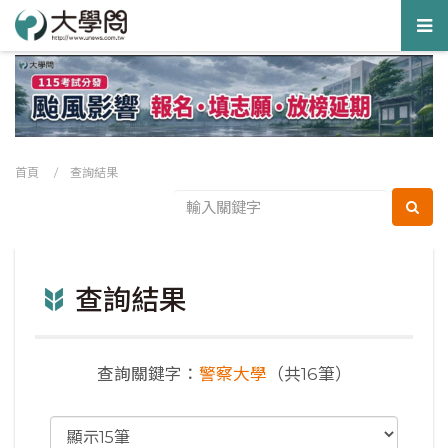
Tog
nav
首頁
/ 查詢結果
查詢結果
查詢關鍵字：
警察大學
（共16筆）