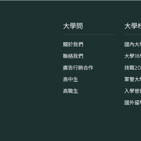
大學問
大學
關於我們
國內大
聯絡我們
大學1
廣告行銷合作
技職2
高中生
軍警大
高職生
入學管
國外留