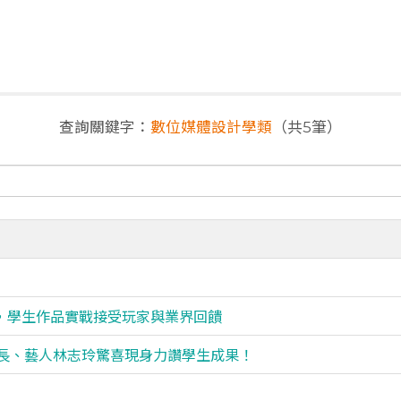
查詢關鍵字：
數位媒體設計學類
（共5筆）
，學生作品實戰接受玩家與業界回饋
李遠部長、藝人林志玲驚喜現身力讚學生成果！
）