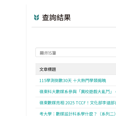
查詢結果
文章標題
115學測倒數30天 十大熱門學類揭曉
嶺東科大數媒系參與「異校遊戲大亂鬥」
嶺東數媒亮相 2025 TCCF！文化部
考大學：數媒設計科系學什麼？（系列二