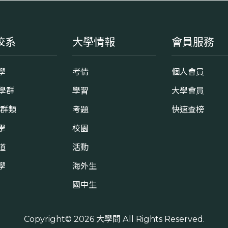
校系
大學情報
會員服務
學
考情
個人會員
8學群
學習
大學會員
0群類
考題
快速查榜
學
校園
道
活動
學
海外生
國中生
Copyright© 2026
大學問
All Rights Reserved.