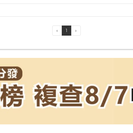
）
«
1
»