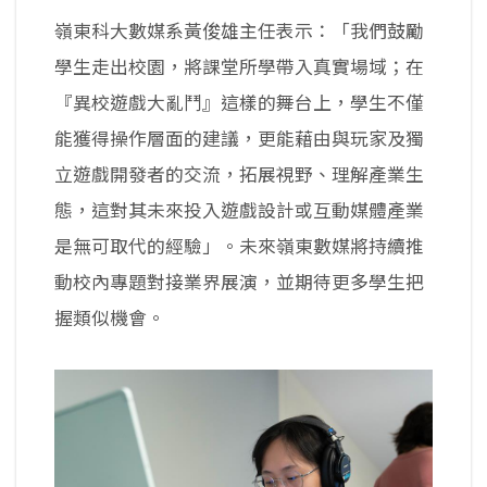
嶺東科大數媒系黃俊雄主任表示：「我們鼓勵
學生走出校園，將課堂所學帶入真實場域；在
『異校遊戲大亂鬥』這樣的舞台上，學生不僅
能獲得操作層面的建議，更能藉由與玩家及獨
立遊戲開發者的交流，拓展視野、理解產業生
態，這對其未來投入遊戲設計或互動媒體產業
是無可取代的經驗」。未來嶺東數媒將持續推
動校內專題對接業界展演，並期待更多學生把
握類似機會。