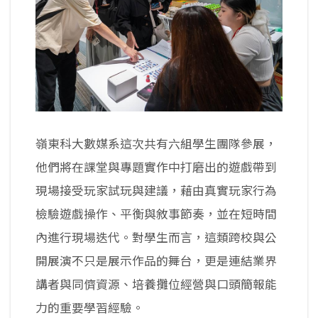
嶺東科大數媒系這次共有六組學生團隊參展，
他們將在課堂與專題實作中打磨出的遊戲帶到
現場接受玩家試玩與建議，藉由真實玩家行為
檢驗遊戲操作、平衡與敘事節奏，並在短時間
內進行現場迭代。對學生而言，這類跨校與公
開展演不只是展示作品的舞台，更是連結業界
講者與同儕資源、培養攤位經營與口頭簡報能
力的重要學習經驗。