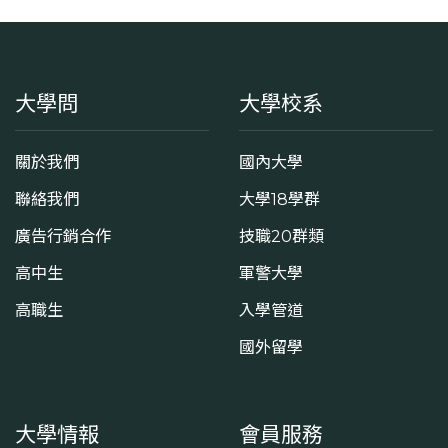
大學問
大學校系
關於我們
國內大學
聯絡我們
大學18學群
廣告行銷合作
技職20群類
高中生
軍警大學
高職生
入學管道
國外留學
大學情報
會員服務