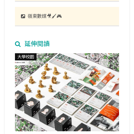
嶺東數媒🎥🖌️🎮
延伸閱讀
大學校園