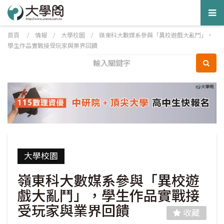
Tog
nav
首頁
/
情報
/
大學校園
/
嶺東科大數媒系參與「異校遊戲大亂鬥」，
學生作品實戰接受玩家與業界回饋
大學校園
嶺東科大數媒系參與「異校遊
戲大亂鬥」，學生作品實戰接
受玩家與業界回饋
收藏