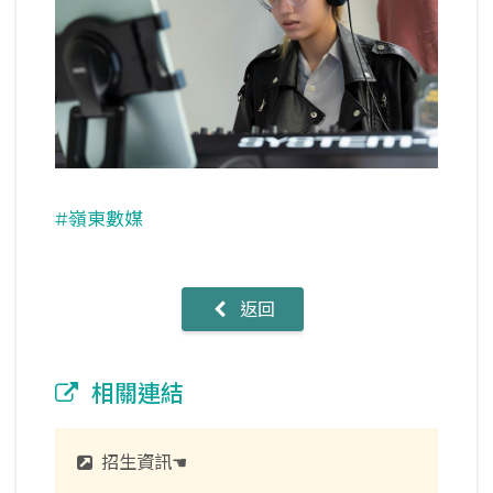
#嶺東數媒
返回
相關連結
招生資訊☚