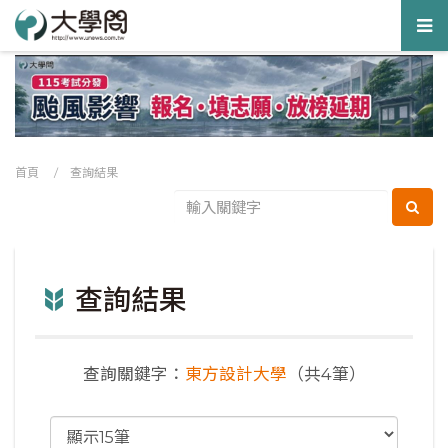
Tog
nav
首頁
/ 查詢結果
查詢結果
查詢關鍵字：
東方設計大學
（共4筆）