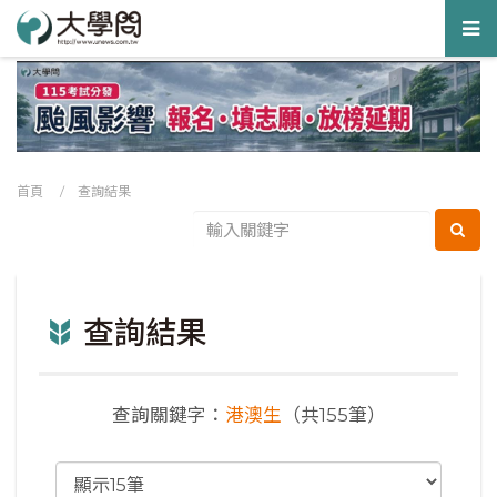
Tog
nav
首頁
/ 查詢結果
查詢結果
查詢關鍵字：
港澳生
（共155筆）