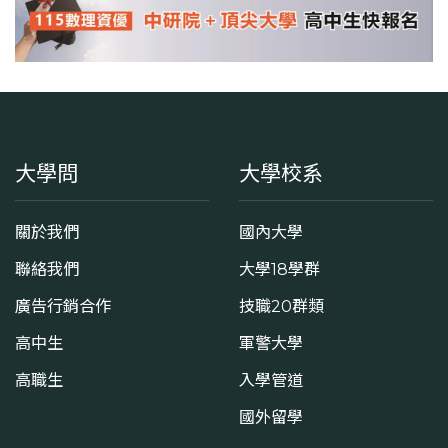
大學問
大學校系
關於我們
國內大學
聯絡我們
大學18學群
廣告行銷合作
技職20群類
高中生
軍警大學
高職生
入學管道
國外留學