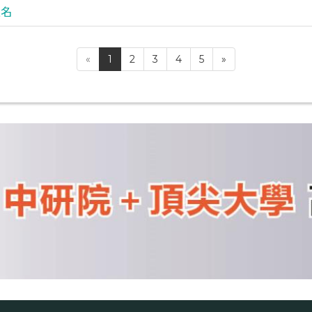
報名
«
1
2
3
4
5
»