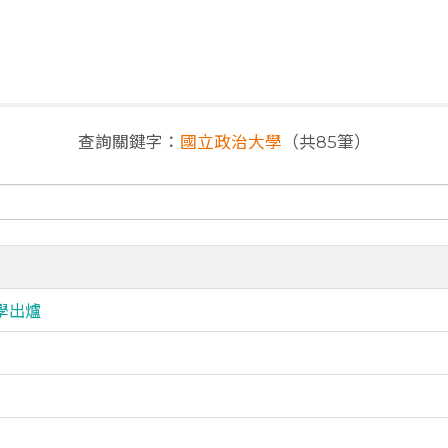
查詢關鍵字：
國立政治大學
（共85筆）
學出爐