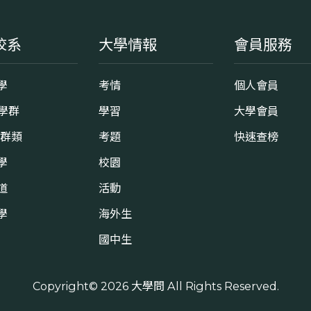
校系
大學情報
會員服務
學
考情
個人會員
8學群
學習
大學會員
0群類
考題
快速查榜
學
校園
道
活動
學
海外生
國中生
Copyright© 2026
大學問
All Rights Reserved.