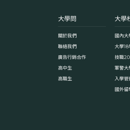
大學問
大學
關於我們
國內大
聯絡我們
大學1
廣告行銷合作
技職2
高中生
軍警大
高職生
入學管
國外留