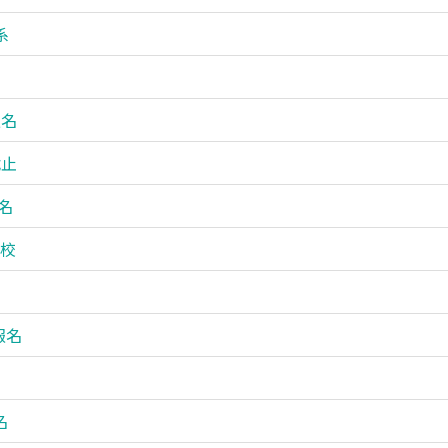
系
報名
截止
名
選校
報名
名