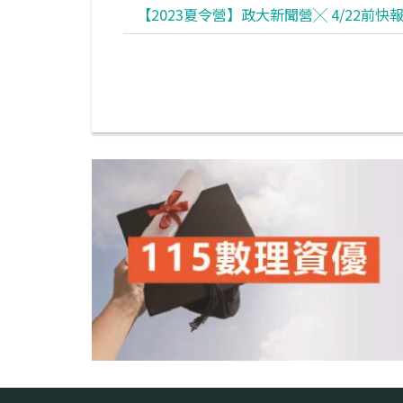
【2023夏令營】政大新聞營╳ 4/22前快