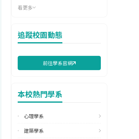
類
看更多
技職群類
電機與電子群資電類,商業與管理
追蹤校園動態
群
114年學費
17,830 元/學期
前往學系官網
114年雜費
7,770 元/學期
114年註冊率
本校熱門學系
96.72%
修輔系人數
心理學系
113學年度上學期
15
建築學系
113學年度下學期