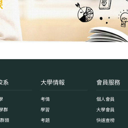
校系
大學情報
會員服務
學
考情
個人會員
8學群
學習
大學會員
0群類
考題
快速查榜