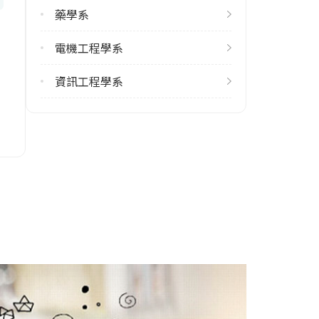
藥學系
15
電機工程學系
雙主修人數
113學年度上學期
資訊工程學系
17
113學年度下學期
17
學系電話
(06)2757575 #56101
學系地址
臺南市東區大學路1號（力行校區
社會科學大樓7樓）