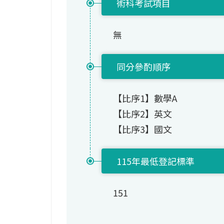
術科考試項目
無
同分參酌順序
【比序1】數學A
【比序2】英文
【比序3】國文
115年最低登記標準
151