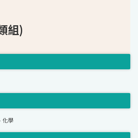
類組)
、化學