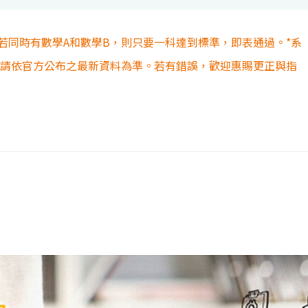
若同時有數學A和數學B，則只要一科達到標準，即表通過。*系
容請依官方公布之最新資料為準。若有錯誤，歡迎惠賜更正與指