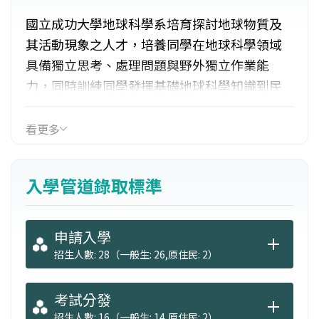
國立成功大學地球科學系培育探討地球物質及
其活動現象之人才，培養同學在地球科學領域
具備獨立思考、處理問題與野外獨立作業能
力，同時訓練同學發揮基礎地球科學知識到民
生科技的應用層次，以厚植學生未來就業與深
造能力。基礎學習上，主要在培育地球科學及
看更多
相關應用領域（物理、化學、數學、生物、土
木、水利、測量、統計、材料科學、環境科
入學管道錄取標準
學、衛星資訊應用、科學教育、地理資訊及景
觀）之基礎調查通識人才。
申請入學
招生人數: 28（一般生: 26,原住民: 2）
考試分發
招生人數: 16（一般生: 14,原住民: 2）