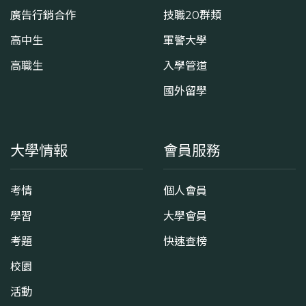
廣告行銷合作
技職20群類
高中生
軍警大學
高職生
入學管道
國外留學
大學情報
會員服務
考情
個人會員
學習
大學會員
考題
快速查榜
校園
活動