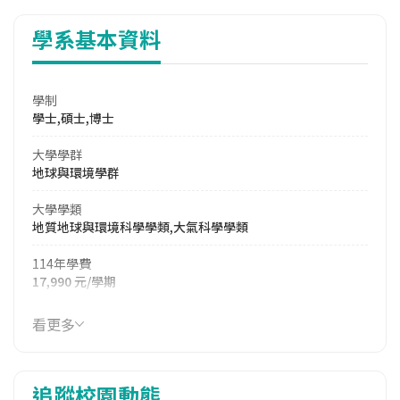
學系基本資料
學制
學士,碩士,博士
大學學群
地球與環境學群
大學學類
地質地球與環境科學學類,大氣科學學類
114年學費
17,990 元/學期
114年雜費
看更多
11,260 元/學期
114年註冊率
追蹤校園動態
96.43%