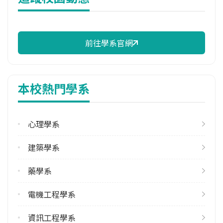
修輔系人數
113學年度上學期
7
前往學系官網
113學年度下學期
6
本校熱門學系
雙主修人數
113學年度上學期
21
心理學系
113學年度下學期
建築學系
21
藥學系
學系電話
(06)2757575 #65275
電機工程學系
學系地址
臺南市東區大學路1號
資訊工程學系