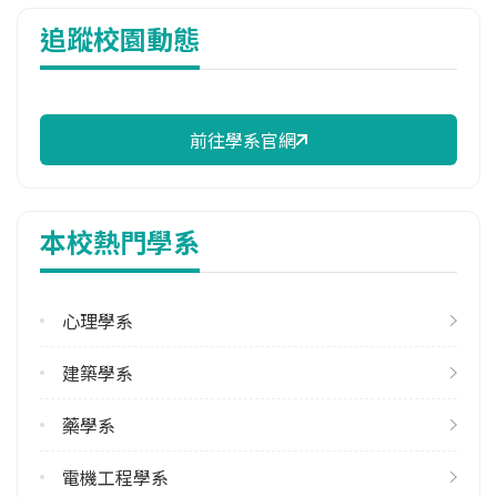
114年雜費
追蹤校園動態
11,500 元/學期
114年註冊率
100.00%
前往學系官網
校際選課人數
113學年度上學期
1
本校熱門學系
113學年度下學期
2
心理學系
修輔系人數
113學年度上學期
建築學系
17
113學年度下學期
藥學系
17
電機工程學系