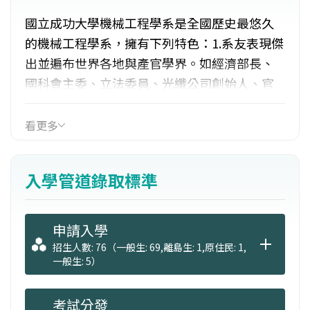
國立成功大學機械工程學系是全國歷史最悠久
的機械工程學系，擁有下列特色：1.系友表現傑
出並遍布世界各地與產官學界。如經濟部長、
國科會主委、立法委員、光纖公司創始人、官
民營公司董事長、總經理、總工程師等。2.學習
內容紮實且深具彈性，可輕易的轉入或橫跨其
看更多
他領域，如光電、資訊應用、電機及管理等。3.
含準分子雷射加工系統、電子與原子力顯微
入學管道錄取標準
鏡、五軸加工機、快速設計製造系統等先進設
備。
申請入學
招生人數: 76（一般生: 69,離島生: 1,原住民: 1,
一般生: 5）
考試分發