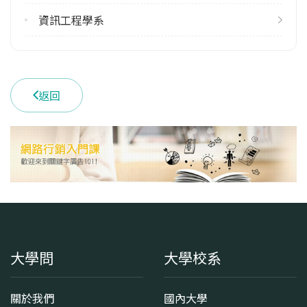
雙主修人數
113學年度上學期
資訊工程學系
24
113學年度下學期
21
返回
雙聯學制人數
113學年度上學期
37
113學年度下學期
37
學系電話
(06)2757575 #62101
大學問
大學校系
學系地址
臺南市東區大學路1號
關於我們
國內大學