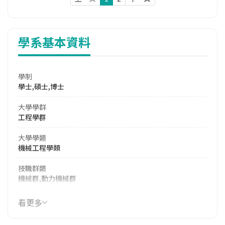
學系基本資料
學制
學士,碩士,博士
大學學群
工程學群
大學學類
機械工程學類
技職群類
機械群,動力機械群
114年學費
看更多
17,990 元/學期