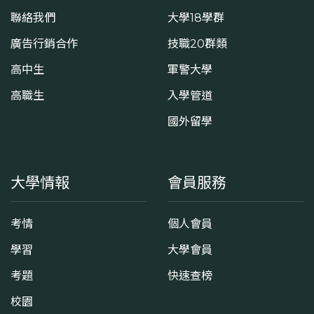
聯絡我們
大學18學群
廣告行銷合作
技職20群類
高中生
軍警大學
高職生
入學管道
國外留學
大學情報
會員服務
考情
個人會員
學習
大學會員
考題
快速查榜
校園