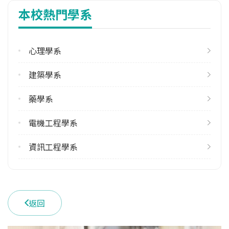
本校熱門學系
修輔系人數
113學年度上學期
4
心理學系
113學年度下學期
建築學系
3
藥學系
雙主修人數
113學年度上學期
電機工程學系
6
113學年度下學期
資訊工程學系
5
學系電話
(06)2757575 #63600
返回
學系地址
臺南市東區大學路1號