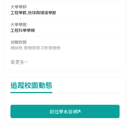
大學學群
工程學群,地球與環境學群
大學學類
工程科學學類
技職群類
機械群,電機與電子群電機類
114年學費
看更多
17,990 元/學期
114年雜費
追蹤校園動態
11,500 元/學期
114年註冊率
84.85%
前往學系官網
校際選課人數
113學年度下學期
2