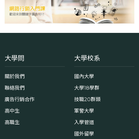
大學問
大學校系
關於我們
國內大學
聯絡我們
大學18學群
廣告行銷合作
技職20群類
高中生
軍警大學
高職生
入學管道
國外留學