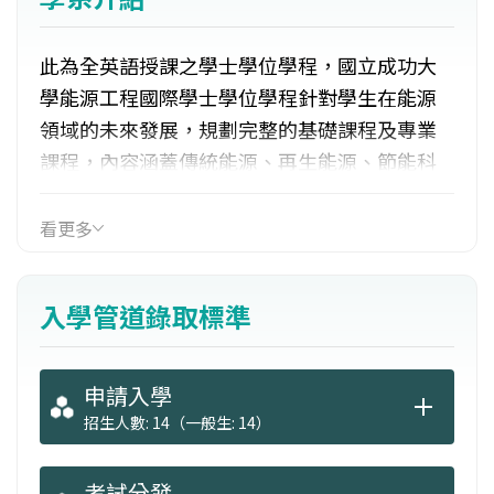
此為全英語授課之學士學位學程，國立成功大
學能源工程國際學士學位學程針對學生在能源
領域的未來發展，規劃完整的基礎課程及專業
課程，內容涵蓋傳統能源、再生能源、節能科
技、環境科技、能源新利用、電能管理，以及
能源經濟與策略，結合能源領域研究能量與國
看更多
際化的教學環境，協助學生建立能源科技的完
整知識，了解能源技術的前瞻發展，具備參與
入學管道錄取標準
未來全球能源運動的國際觀，從而建構紮實的
綠色能源技術專業。
申請入學
招生人數: 14（一般生: 14）
考試分發